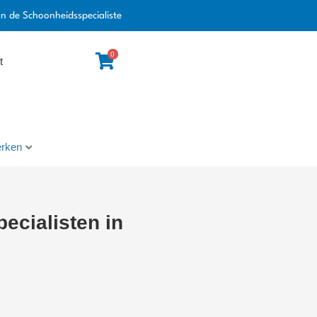
an de Schoonheidsspecialiste
0
t
rken
ecialisten in