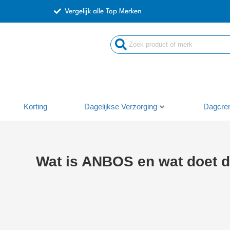
Ga
Vergelijk alle Top Merken
naar
de
Search
inhoud
...
Korting
Dagelijkse Verzorging
Dagcre
Wat is ANBOS en wat doet d