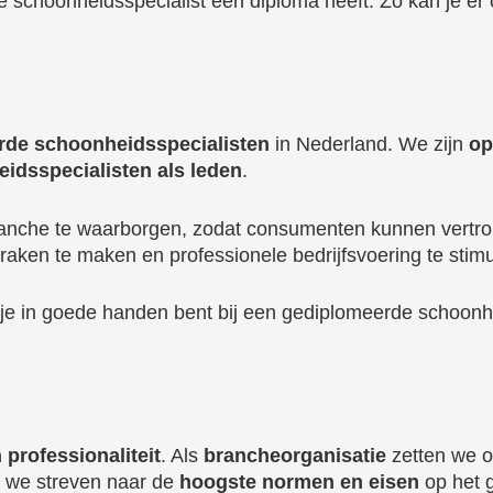
e schoonheidsspecialist een diploma heeft. Zo kan je er
rde schoonheidsspecialisten
in Nederland. We zijn
op
idsspecialisten als leden
.
e branche te waarborgen, zodat consumenten kunnen vert
raken te maken en professionele bedrijfsvoering te stimu
 je in goede handen bent bij een gediplomeerde schoonhe
 professionaliteit
. Als
brancheorganisatie
zetten we o
t we streven naar de
hoogste normen en eisen
op het 