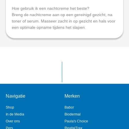
Hoe gebruik ik een nachtcreme het beste?
Breng de nachtcreme aan op een gereinigd gezicht, na
toner of serum. Masseer zacht in op gezicht en hals voor
een optimale opname tijdens het slapen.
Navigatie
Merken
Shop
Babor
In de Media
Biodermal
Over ons
Paula's Choice
Pers
RevitalTrax