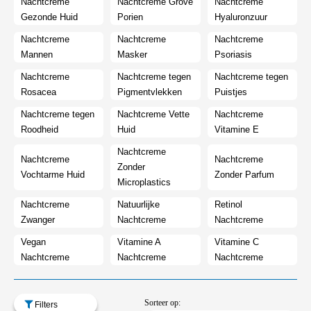
Nachtcreme
Nachtcreme Grove
Nachtcreme
Gezonde Huid
Porien
Hyaluronzuur
Nachtcreme
Nachtcreme
Nachtcreme
Mannen
Masker
Psoriasis
Nachtcreme
Nachtcreme tegen
Nachtcreme tegen
Rosacea
Pigmentvlekken
Puistjes
Nachtcreme tegen
Nachtcreme Vette
Nachtcreme
Roodheid
Huid
Vitamine E
Nachtcreme
Nachtcreme
Nachtcreme
Zonder
Vochtarme Huid
Zonder Parfum
Microplastics
Nachtcreme
Natuurlijke
Retinol
Zwanger
Nachtcreme
Nachtcreme
Vegan
Vitamine A
Vitamine C
Nachtcreme
Nachtcreme
Nachtcreme
Sorteer op:
Filters