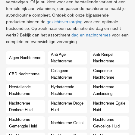
verstevigen. Of je nu kiest voor een herstellende variant of een
formule rijk aan vitamines, een passende nachtcreme maakt je
avondroutine compleet. Ontdek ook onze bijpassende
producten binnen de
gezichtsverzorging
voor een optimale
huidconditie. Op zoek naar een combinatie die dag en nacht
werkt? Bekijk dan het assortiment
dag en nachtcrèmes
voor een
complete en evenwichtige verzorging.
Anti Age
Anti Rimpel
Algen Nachtcreme
Nachtcreme
Nachtcreme
Collageen
Couperose
CBD Nachtcreme
Nachtcreme
Nachtcreme
Herstellende
Hydraterende
Nachtcreme
Nachtcreme
Nachtcreme
Aanbieding
Nachtcreme
Nachtcreme Droge
Nachtcreme Egale
Donkere Huid
Huid
Huid
Nachtcreme
Nachtcreme
Nachtcreme Getint
Gemengde Huid
Gevoelige Huid