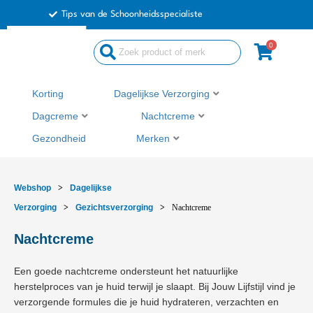
Ga
Tips van de Schoonheidsspecialiste
naar
de
0
Search
inhoud
...
Korting
Dagelijkse Verzorging
Dagcreme
Nachtcreme
Gezondheid
Merken
Webshop
>
Dagelijkse
Verzorging
>
Gezichtsverzorging
>
Nachtcreme
Nachtcreme
Een goede nachtcreme ondersteunt het natuurlijke
herstelproces van je huid terwijl je slaapt. Bij Jouw Lijfstijl vind je
verzorgende formules die je huid hydrateren, verzachten en