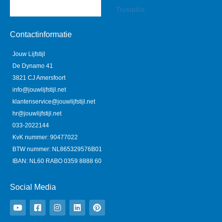
Trustpilot
Contactinformatie
Jouw Lijfstijl
De Dynamo 41
3821 CJ Amersfoort
info@jouwlijfstijl.net
klantenservice@jouwlijfstijl.net
hr@jouwlijfstijl.net
033-2022144
KvK nummer: 90477022
BTW nummer: NL865329576B01
IBAN: NL60 RABO 0359 8888 60
Social Media
Y
F
I
L
P
o
a
n
i
i
u
c
s
n
n
t
e
t
k
t