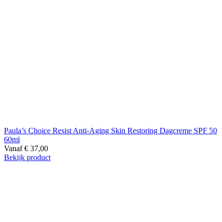
Paula’s Choice Resist Anti-Aging Skin Restoring Dagcreme SPF 50
60ml
Vanaf
€
37,00
Bekijk product