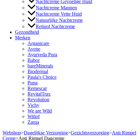
Nachtcreme Gevoelige Huid
Nachtcreme Mannen
Nachtcreme Vette Huid
Natuurlijke Nachtcreme
Retinol Nachtcreme
Gezondheid
Merken
Arganicare
Avene
Ayurveda Pura
Babor
bareMinerals
Biodermal
Paula's Choice
Pupa
Remescar
RevitalTrax
Revolution
Vichy
We are Wild
Witlof
Zarqa
Webshop
>
Dagelijkse Verzorging
>
Gezichtsverzorging
>
Anti Rimpel
Creme
>
Anti Rimpel Dagcreme