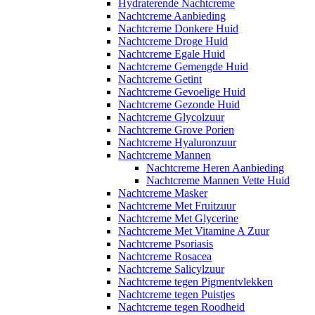
Hydraterende Nachtcreme
Nachtcreme Aanbieding
Nachtcreme Donkere Huid
Nachtcreme Droge Huid
Nachtcreme Egale Huid
Nachtcreme Gemengde Huid
Nachtcreme Getint
Nachtcreme Gevoelige Huid
Nachtcreme Gezonde Huid
Nachtcreme Glycolzuur
Nachtcreme Grove Porien
Nachtcreme Hyaluronzuur
Nachtcreme Mannen
Nachtcreme Heren Aanbieding
Nachtcreme Mannen Vette Huid
Nachtcreme Masker
Nachtcreme Met Fruitzuur
Nachtcreme Met Glycerine
Nachtcreme Met Vitamine A Zuur
Nachtcreme Psoriasis
Nachtcreme Rosacea
Nachtcreme Salicylzuur
Nachtcreme tegen Pigmentvlekken
Nachtcreme tegen Puistjes
Nachtcreme tegen Roodheid