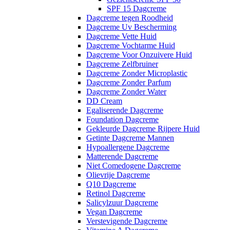
SPF 15 Dagcreme
Dagcreme tegen Roodheid
Dagcreme Uv Bescherming
Dagcreme Vette Huid
Dagcreme Vochtarme Huid
Dagcreme Voor Onzuivere Huid
Dagcreme Zelfbruiner
Dagcreme Zonder Microplastic
Dagcreme Zonder Parfum
Dagcreme Zonder Water
DD Cream
Egaliserende Dagcreme
Foundation Dagcreme
Gekleurde Dagcreme Rijpere Huid
Getinte Dagcreme Mannen
Hypoallergene Dagcreme
Matterende Dagcreme
Niet Comedogene Dagcreme
Olievrije Dagcreme
Q10 Dagcreme
Retinol Dagcreme
Salicylzuur Dagcreme
Vegan Dagcreme
Verstevigende Dagcreme