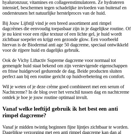
hyaluronzuur, vitamines en collageenstimulatoren. Ze hydrateren
intensief, beschermen tegen schadelijke invloeden van buitenaf en
ondersteunen het natuurlijke herstelproces van de huid.
Bij Jouw Lijfstijl vind je een breed assortiment anti rimpel
dagcrèmes die eenvoudig toepasbaar zijn in je dagelijkse routine. Of
je nu kiest voor een rijke textuur of een lichte gel, je huid wordt
zichtbaar soepeler en krijgt een gezonde glow. Een voorbeeld
hiervan is de Biodermal anti age 50 dagcreme, speciaal ontwikkeld
voor de rijpere huid en dagelijks gebruik.
Ook de Vichy Liftactiv Supreme dagcreme voor normaal tot
gemengde huid staat bekend om zijn verstevigende eigenschappen
en frisse huidgevoel gedurende de dag. Beide producten sluiten
perfect aan bij een routine gericht op huidverbetering en comfort.
Wil je weten of je deze crème goed combineert met een serum of
Nachtcreme? In de blog over het verschil tussen dag en nachtcreme
ontdek je hoe je jouw routine optimaal invult.
Vanaf welke leeftijd gebruik ik het best een anti
rimpel dagcreme?
Vanaf je midden twintig beginnen fijne lijntjes zichtbaar te worden.
Dagelijkse verzorging met een anti rimpel dagcreme kan dan al