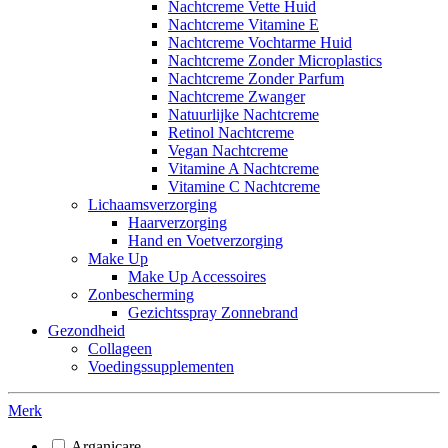
Nachtcreme Vette Huid
Nachtcreme Vitamine E
Nachtcreme Vochtarme Huid
Nachtcreme Zonder Microplastics
Nachtcreme Zonder Parfum
Nachtcreme Zwanger
Natuurlijke Nachtcreme
Retinol Nachtcreme
Vegan Nachtcreme
Vitamine A Nachtcreme
Vitamine C Nachtcreme
Lichaamsverzorging
Haarverzorging
Hand en Voetverzorging
Make Up
Make Up Accessoires
Zonbescherming
Gezichtsspray Zonnebrand
Gezondheid
Collageen
Voedingssupplementen
Merk
Arganicare