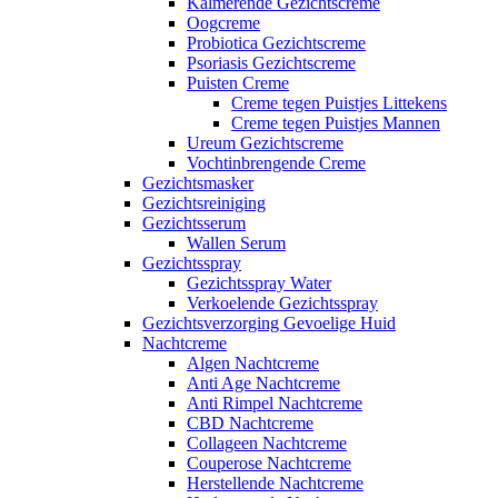
Kalmerende Gezichtscreme
Oogcreme
Probiotica Gezichtscreme
Psoriasis Gezichtscreme
Puisten Creme
Creme tegen Puistjes Littekens
Creme tegen Puistjes Mannen
Ureum Gezichtscreme
Vochtinbrengende Creme
Gezichtsmasker
Gezichtsreiniging
Gezichtsserum
Wallen Serum
Gezichtsspray
Gezichtsspray Water
Verkoelende Gezichtsspray
Gezichtsverzorging Gevoelige Huid
Nachtcreme
Algen Nachtcreme
Anti Age Nachtcreme
Anti Rimpel Nachtcreme
CBD Nachtcreme
Collageen Nachtcreme
Couperose Nachtcreme
Herstellende Nachtcreme