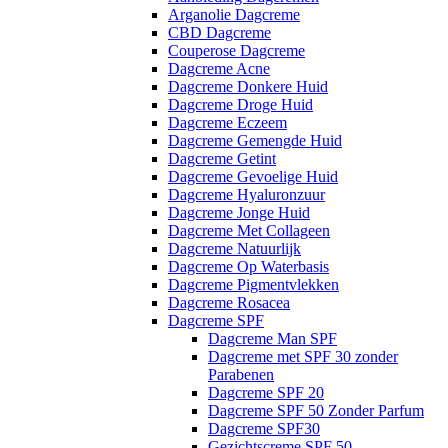
Arganolie Dagcreme
CBD Dagcreme
Couperose Dagcreme
Dagcreme Acne
Dagcreme Donkere Huid
Dagcreme Droge Huid
Dagcreme Eczeem
Dagcreme Gemengde Huid
Dagcreme Getint
Dagcreme Gevoelige Huid
Dagcreme Hyaluronzuur
Dagcreme Jonge Huid
Dagcreme Met Collageen
Dagcreme Natuurlijk
Dagcreme Op Waterbasis
Dagcreme Pigmentvlekken
Dagcreme Rosacea
Dagcreme SPF
Dagcreme Man SPF
Dagcreme met SPF 30 zonder
Parabenen
Dagcreme SPF 20
Dagcreme SPF 50 Zonder Parfum
Dagcreme SPF30
Gezichtscreme SPF 50