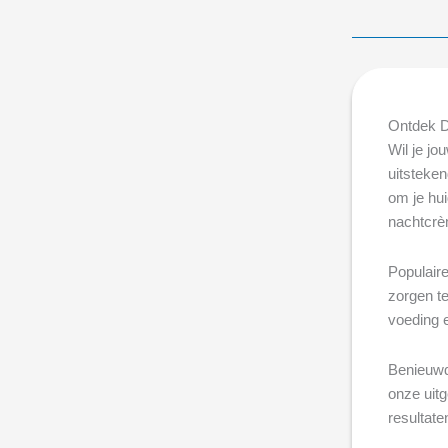
Ontdek D
Wil je jo
uitsteken
om je hu
nachtcrèm
Populair
zorgen te
voeding e
Benieuwd
onze uit
resultate