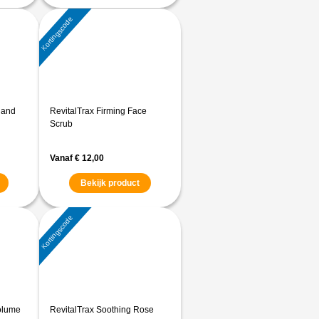
Kortingscode
Hand
RevitalTrax Firming Face
Scrub
Vanaf
€
12,00
Bekijk product
Kortingscode
olume
RevitalTrax Soothing Rose