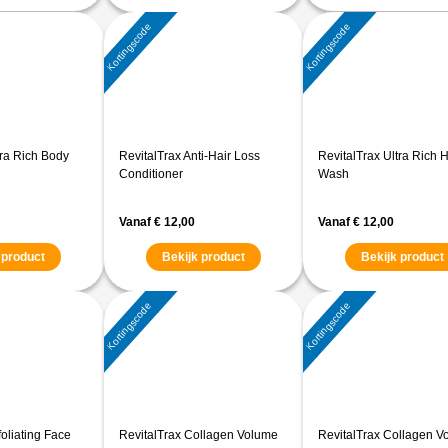
Kortingscode
Kortingscode
tra Rich Body
RevitalTrax Anti-Hair Loss
RevitalTrax Ultra Rich 
Conditioner
Wash
Vanaf
€
12,00
Vanaf
€
12,00
 product
Bekijk product
Bekijk product
Kortingscode
Kortingscode
foliating Face
RevitalTrax Collagen Volume
RevitalTrax Collagen V