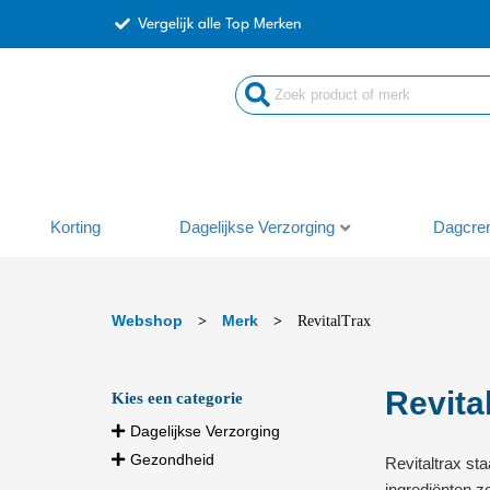
Ga
Vergelijk alle Top Merken
naar
de
Search
inhoud
...
Korting
Dagelijkse Verzorging
Dagcre
Webshop
Merk
>
>
RevitalTrax
Revita
Kies een categorie
Dagelijkse Verzorging
Gezondheid
Revitaltrax st
ingrediënten z