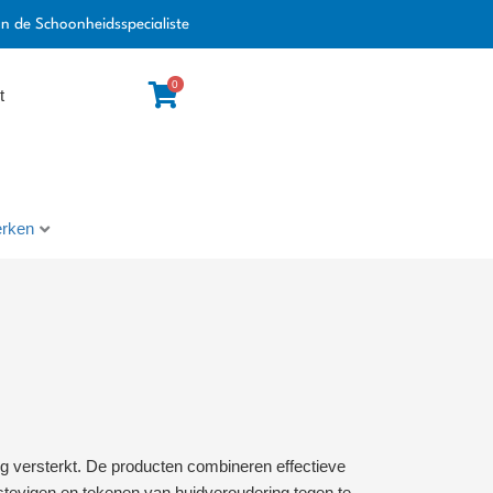
an de Schoonheidsspecialiste
0
t
rken
ing versterkt. De producten combineren effectieve
rstevigen en tekenen van huidveroudering tegen te