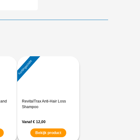
Kortingscode
Hand
RevitalTrax Anti-Hair Loss
Shampoo
Vanaf
€
12,00
Bekijk product