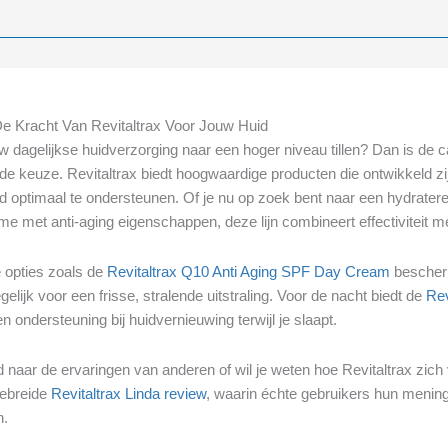
e Kracht Van Revitaltrax Voor Jouw Huid
uw dagelijkse huidverzorging naar een hoger niveau tillen? Dan is de cat
de keuze. Revitaltrax biedt hoogwaardige producten die ontwikkeld zi
id optimaal te ondersteunen. Of je nu op zoek bent naar een hydrat
e met anti-aging eigenschappen, deze lijn combineert effectiviteit 
e opties zoals de
Revitaltrax Q10 Anti Aging SPF Day Cream
bescherm
gelijk voor een frisse, stralende uitstraling. Voor de nacht biedt de
Rev
n ondersteuning bij huidvernieuwing terwijl je slaapt.
 naar de ervaringen van anderen of wil je weten hoe Revitaltrax zic
gebreide
Revitaltrax Linda review
, waarin échte gebruikers hun mening
n.