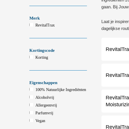
gaan. Bij Jouw
Merk
Laat je inspire
RevitalTrax
dagelijkse rou
RevitalTr
Kortingscode
Korting
RevitalTr
Eigenschappen
100% Natuurlijke Ingrediënten
RevitalTr
Alcoholvrij
Moisturizi
Allergeenvrij
Parfumvrij
Vegan
RevitalT