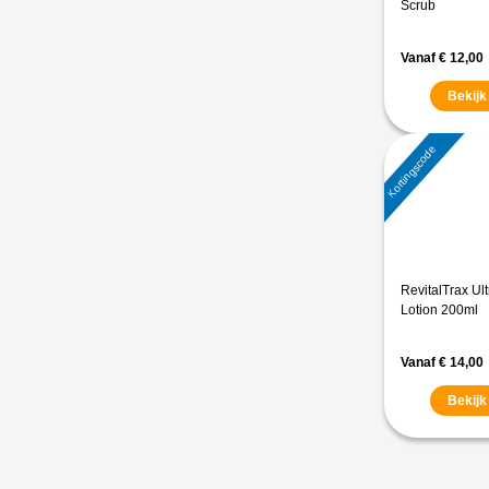
Scrub
Vanaf
€
12,00
Bekijk
Kortingscode
RevitalTrax Ul
Lotion 200ml
Vanaf
€
14,00
Bekijk