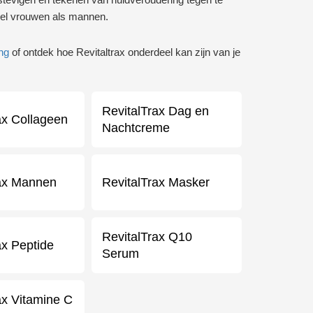
owel vrouwen als mannen.
ng
of ontdek hoe Revitaltrax onderdeel kan zijn van je
RevitalTrax Dag en
ax Collageen
Nachtcreme
rax Mannen
RevitalTrax Masker
RevitalTrax Q10
ax Peptide
Serum
ax Vitamine C