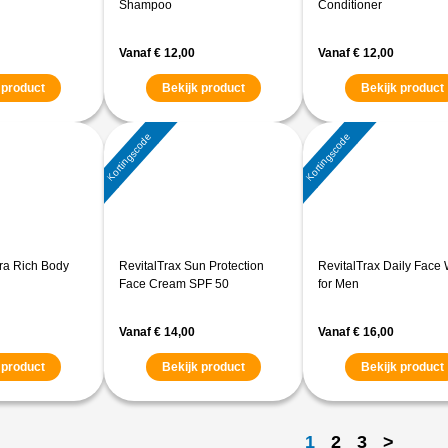
Shampoo
Conditioner
Vanaf
€
12,00
Vanaf
€
12,00
 product
Bekijk product
Bekijk product
Kortingscode
Kortingscode
tra Rich Body
RevitalTrax Sun Protection
RevitalTrax Daily Face
Face Cream SPF 50
for Men
Vanaf
€
14,00
Vanaf
€
16,00
 product
Bekijk product
Bekijk product
1
2
3
>