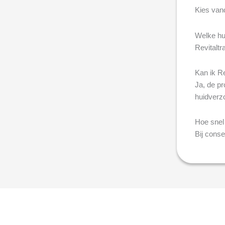
Kies vand
Welke hui
Revitaltr
Kan ik R
Ja, de p
huidverzo
Hoe snel 
Bij conse