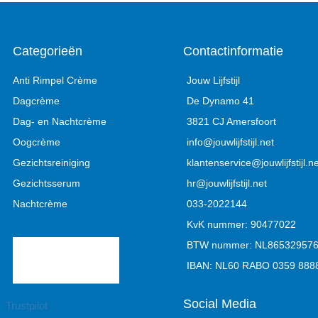
Categorieën
Contactinformatie
Anti Rimpel Crème
Jouw Lijfstijl
Dagcrème
De Dynamo 41
Dag- en Nachtcrème
3821 CJ Amersfoort
Oogcrème
info@jouwlijfstijl.net
Gezichtsreiniging
klantenservice@jouwlijfstijl.ne
Gezichtsserum
hr@jouwlijfstijl.net
Nachtcrème
033-2022144
KvK nummer: 90477022
BTW nummer: NL86532957
IBAN: NL60 RABO 0359 888
Social Media
Trustpilot
Y
F
I
L