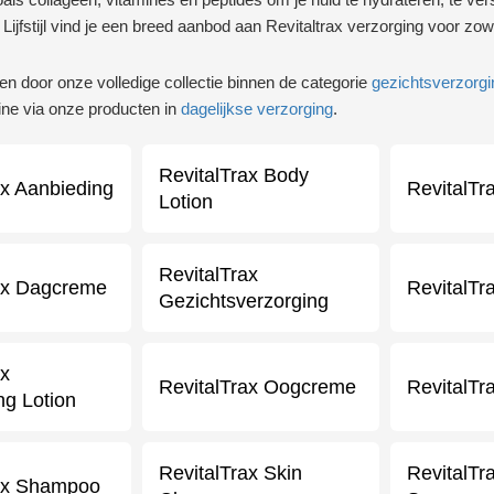
 Lijfstijl vind je een breed aanbod aan Revitaltrax verzorging voor z
ren door onze volledige collectie binnen de categorie
gezichtsverzorgi
tine via onze producten in
dagelijkse verzorging
.
RevitalTrax Body
ax Aanbieding
RevitalTr
Lotion
RevitalTrax
ax Dagcreme
RevitalT
Gezichtsverzorging
ax
RevitalTrax Oogcreme
RevitalTr
ng Lotion
RevitalTrax Skin
RevitalTr
rax Shampoo