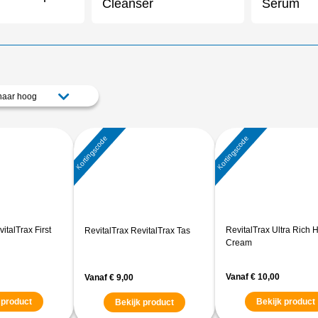
Cleanser
Serum
 naar hoog
Kortingscode
Kortingscode
italTrax First
RevitalTrax Ultra Rich 
RevitalTrax RevitalTrax Tas
Cream
Vanaf
€
10,00
Vanaf
€
9,00
 product
Bekijk product
Bekijk product