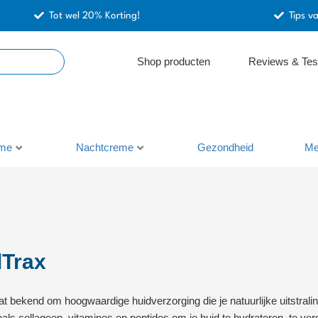
Tot wel 20% Korting!
Tips v
Shop producten
Reviews & Tes
me
Nachtcreme
Gezondheid
Me
lTrax
aat bekend om hoogwaardige huidverzorging die je natuurlijke uitstral
oals collageen, vitamines en peptides om je huid te hydrateren, te ve