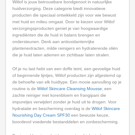
Witlof is jouw betrouwbare bondgenoot in natuurlijke
huidverzorging. Deze categorie biedt innovatieve
producten die speciaal ontwikkeld zijn voor wie bewust
met huid en milieu omgaat. Door te kiezen voor Witlof
verzorgingsproducten geniet je van hoogwaardige
ingrediënten die de huid in balans brengen en
ondersteunen. Denk aan antioxidantenrijke
plantenextracten, milde reinigers en hydraterende oliën
die je huid laten ademen en zichtbaar laten stralen.
Of je nu last hebt van een doffe teint, een gevoelige huid
of beginnende lijntjes, Witlof producten zijn afgestemd op
de behoefte van elk huidtype. Een mooie aanvulling op je
routine is de
Witlof Skincare Cleansing Mousse
; een
zachte reiniger met korenbloem en frangipani die
impuretjes verwijdert zonder je huid uit te drogen. Voor
hydratatie en bescherming overdag is de
Witlof Skincare
Nourishing Day Cream SPF30
een bewuste keuze,
boordevol voedende bestanddelen en zonbescherming.