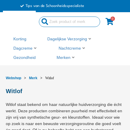
Ga
Tips van de Schoonheidsspecialiste
naar
de
0
Search
inhoud
...
Korting
Dagelijkse Verzorging
Dagcreme
Nachtcreme
Gezondheid
Merken
Webshop
>
Merk
>
Witlof
Witlof
Witlof staat bekend om haar natuurlijke huidverzorging die écht
werkt. Deze producten combineren puurheid met effectiviteit en
zijn vrij van synthetische geur- en kleurstoffen. Ideaal voor wie
op zoek is naar een bewuste verzorgingsroutine die goed voelt