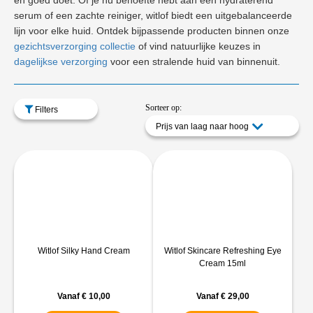
én goed doet. Of je nu behoefte hebt aan een hydraterend
serum of een zachte reiniger, witlof biedt een uitgebalanceerde
lijn voor elke huid. Ontdek bijpassende producten binnen onze
gezichtsverzorging collectie
of vind natuurlijke keuzes in
dagelijkse verzorging
voor een stralende huid van binnenuit.
Sorteer op:
Filters
Prijs van laag naar hoog
Witlof Silky Hand Cream
Witlof Skincare Refreshing Eye
Cream 15ml
Vanaf
€
10,00
Vanaf
€
29,00