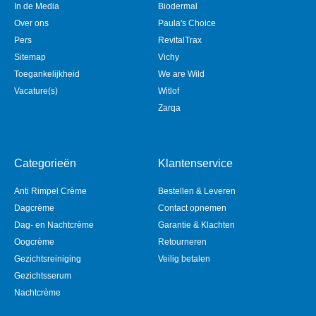
In de Media
Biodermal
Over ons
Paula's Choice
Pers
RevitalTrax
Sitemap
Vichy
Toegankelijkheid
We are Wild
Vacature(s)
Witlof
Zarqa
Categorieën
Klantenservice
Anti Rimpel Crème
Bestellen & Leveren
Dagcrème
Contact opnemen
Dag- en Nachtcrème
Garantie & Klachten
Oogcrème
Retourneren
Gezichtsreiniging
Veilig betalen
Gezichtsserum
Nachtcrème