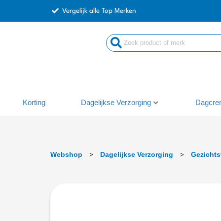
Ga
Vergelijk alle Top Merken
naar
de
inhoud
Korting
Dagelijkse Verzorging
Dagcre
Webshop
Dagelijkse Verzorging
Gezichts
>
>