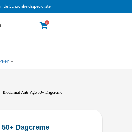
an de Schoonheidsspecialiste
0
t
rken
Biodermal Anti-Age 50+ Dagcreme
e 50+ Dagcreme