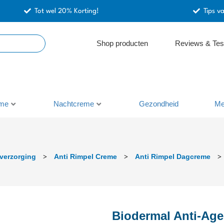
Tot wel 20% Korting!
Tips v
Shop producten
Reviews & Tes
me
Nachtcreme
Gezondheid
Me
verzorging
Anti Rimpel Creme
Anti Rimpel Dagcreme
>
>
>
Biodermal Anti-Ag