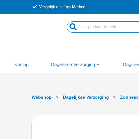
Ga
Vergelijk alle Top Merken
naar
de
inhoud
Korting
Dagelijkse Verzorging
Dagcre
Webshop
Dagelijkse Verzorging
Zonbesc
>
>