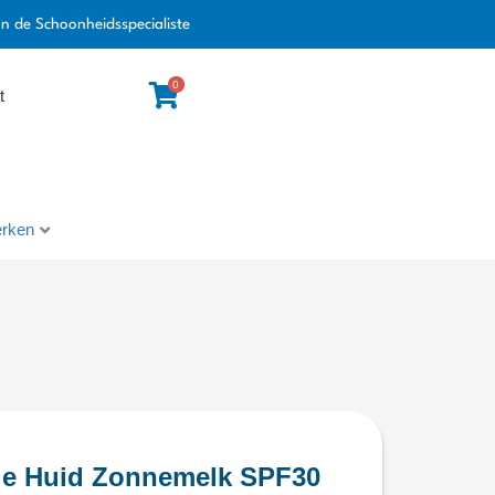
an de Schoonheidsspecialiste
0
t
rken
ge Huid Zonnemelk SPF30