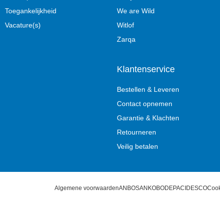
Toegankelijkheid
We are Wild
Vacature(s)
Witlof
Zarqa
Klantenservice
Bestellen & Leveren
Contact opnemen
Garantie & Klachten
Retourneren
Veilig betalen
Algemene voorwaarden
ANBOS
ANKO
BODEPA
CIDESCO
Cook