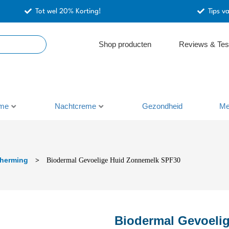
Tot wel 20% Korting!
Tips v
Shop producten
Reviews & Tes
me
Nachtcreme
Gezondheid
Me
herming
>
Biodermal Gevoelige Huid Zonnemelk SPF30
Biodermal Gevoeli