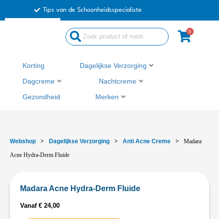
Ga
Tips van de Schoonheidsspecialiste
naar
de
0
inhoud
Korting
Dagelijkse Verzorging
Dagcreme
Nachtcreme
Gezondheid
Merken
Webshop
>
Dagelijkse Verzorging
>
Anti Acne Creme
>
Madara
Acne Hydra-Derm Fluide
Madara Acne Hydra-Derm Fluide
Vanaf
€
24,00