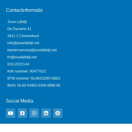
Contactinformatie
Jouw Lijfstijl
De Dynamo 41
3821 CJ Amersfoort
info@jouwlijfstijl.net
klantenservice@jouwlijfstijl.net
hr@jouwlijfstijl.net
033-2022144
KvK nummer: 90477022
BTW nummer: NL865329576B01
IBAN: NL60 RABO 0359 8888 60
Social Media
Y
F
I
L
P
o
a
n
i
i
u
c
s
n
n
t
e
t
k
t
u
b
a
e
e
b
o
g
d
r