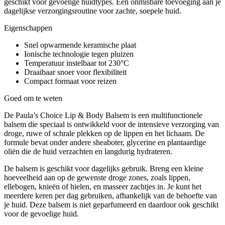
geschikt voor gevoelige huidtypes. Een onmisbare toevoeging aan je
dagelijkse verzorgingsroutine voor zachte, soepele huid.
Eigenschappen
Snel opwarmende keramische plaat
Ionische technologie tegen pluizen
Temperatuur instelbaar tot 230°C
Draaibaar snoer voor flexibiliteit
Compact formaat voor reizen
Goed om te weten
De Paula’s Choice Lip & Body Balsem is een multifunctionele
balsem die speciaal is ontwikkeld voor de intensieve verzorging van
droge, ruwe of schrale plekken op de lippen en het lichaam. De
formule bevat onder andere sheaboter, glycerine en plantaardige
oliën die de huid verzachten en langdurig hydrateren.
De balsem is geschikt voor dagelijks gebruik. Breng een kleine
hoeveelheid aan op de gewenste droge zones, zoals lippen,
ellebogen, knieën of hielen, en masseer zachtjes in. Je kunt het
meerdere keren per dag gebruiken, afhankelijk van de behoefte van
je huid. Deze balsem is niet geparfumeerd en daardoor ook geschikt
voor de gevoelige huid.