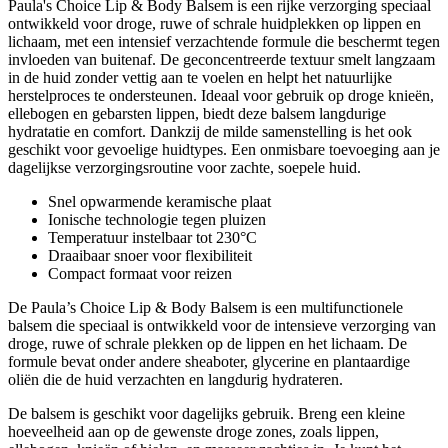
Paula's Choice Lip & Body Balsem is een rijke verzorging speciaal
ontwikkeld voor droge, ruwe of schrale huidplekken op lippen en
lichaam, met een intensief verzachtende formule die beschermt tegen
invloeden van buitenaf. De geconcentreerde textuur smelt langzaam
in de huid zonder vettig aan te voelen en helpt het natuurlijke
herstelproces te ondersteunen. Ideaal voor gebruik op droge knieën,
ellebogen en gebarsten lippen, biedt deze balsem langdurige
hydratatie en comfort. Dankzij de milde samenstelling is het ook
geschikt voor gevoelige huidtypes. Een onmisbare toevoeging aan je
dagelijkse verzorgingsroutine voor zachte, soepele huid.
Snel opwarmende keramische plaat
Ionische technologie tegen pluizen
Temperatuur instelbaar tot 230°C
Draaibaar snoer voor flexibiliteit
Compact formaat voor reizen
De Paula’s Choice Lip & Body Balsem is een multifunctionele
balsem die speciaal is ontwikkeld voor de intensieve verzorging van
droge, ruwe of schrale plekken op de lippen en het lichaam. De
formule bevat onder andere sheaboter, glycerine en plantaardige
oliën die de huid verzachten en langdurig hydrateren.
De balsem is geschikt voor dagelijks gebruik. Breng een kleine
hoeveelheid aan op de gewenste droge zones, zoals lippen,