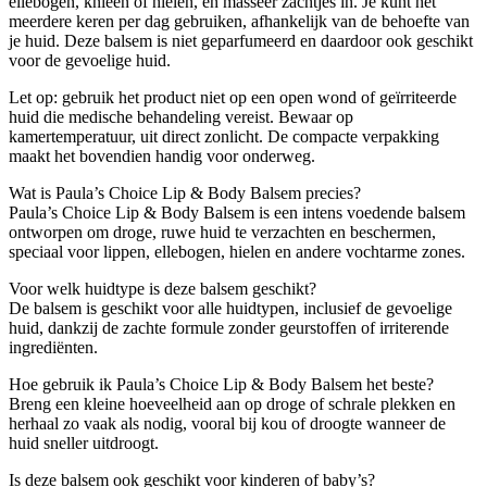
ellebogen, knieën of hielen, en masseer zachtjes in. Je kunt het
meerdere keren per dag gebruiken, afhankelijk van de behoefte van
je huid. Deze balsem is niet geparfumeerd en daardoor ook geschikt
voor de gevoelige huid.
Let op: gebruik het product niet op een open wond of geïrriteerde
huid die medische behandeling vereist. Bewaar op
kamertemperatuur, uit direct zonlicht. De compacte verpakking
maakt het bovendien handig voor onderweg.
Wat is Paula’s Choice Lip & Body Balsem precies?
Paula’s Choice Lip & Body Balsem is een intens voedende balsem
ontworpen om droge, ruwe huid te verzachten en beschermen,
speciaal voor lippen, ellebogen, hielen en andere vochtarme zones.
Voor welk huidtype is deze balsem geschikt?
De balsem is geschikt voor alle huidtypen, inclusief de gevoelige
huid, dankzij de zachte formule zonder geurstoffen of irriterende
ingrediënten.
Hoe gebruik ik Paula’s Choice Lip & Body Balsem het beste?
Breng een kleine hoeveelheid aan op droge of schrale plekken en
herhaal zo vaak als nodig, vooral bij kou of droogte wanneer de
huid sneller uitdroogt.
Is deze balsem ook geschikt voor kinderen of baby’s?