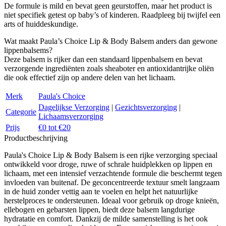
De formule is mild en bevat geen geurstoffen, maar het product is
niet specifiek getest op baby’s of kinderen. Raadpleeg bij twijfel een
arts of huiddeskundige.
Wat maakt Paula’s Choice Lip & Body Balsem anders dan gewone
lippenbalsems?
Deze balsem is rijker dan een standaard lippenbalsem en bevat
verzorgende ingrediënten zoals sheaboter en antioxidantrijke oliën
die ook effectief zijn op andere delen van het lichaam.
Merk
Paula's Choice
Dagelijkse Verzorging
|
Gezichtsverzorging
|
Categorie
Lichaamsverzorging
Prijs
€0 tot €20
Productbeschrijving
Paula's Choice Lip & Body Balsem is een rijke verzorging speciaal
ontwikkeld voor droge, ruwe of schrale huidplekken op lippen en
lichaam, met een intensief verzachtende formule die beschermt tegen
invloeden van buitenaf. De geconcentreerde textuur smelt langzaam
in de huid zonder vettig aan te voelen en helpt het natuurlijke
herstelproces te ondersteunen. Ideaal voor gebruik op droge knieën,
ellebogen en gebarsten lippen, biedt deze balsem langdurige
hydratatie en comfort. Dankzij de milde samenstelling is het ook