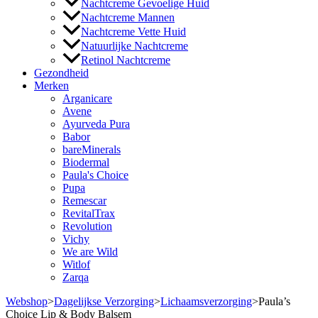
Nachtcreme Gevoelige Huid
Nachtcreme Mannen
Nachtcreme Vette Huid
Natuurlijke Nachtcreme
Retinol Nachtcreme
Gezondheid
Merken
Arganicare
Avene
Ayurveda Pura
Babor
bareMinerals
Biodermal
Paula's Choice
Pupa
Remescar
RevitalTrax
Revolution
Vichy
We are Wild
Witlof
Zarqa
Webshop
>
Dagelijkse Verzorging
>
Lichaamsverzorging
>
Paula’s
Choice Lip & Body Balsem