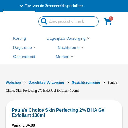
Ga
Tips van de Schoonheidsspecialiste
naar
de
0
inhoud
Korting
Dagelijkse Verzorging
Dagcreme
Nachtcreme
Gezondheid
Merken
Webshop
>
Dagelijkse Verzorging
>
Gezichtsreiniging
>
Paula’s
Choice Skin Perfecting 2% BHA Gel Exfoliant 100ml
Paula’s Choice Skin Perfecting 2% BHA Gel
Exfoliant 100ml
Vanaf
€
34,00