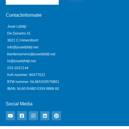
Trustpilot
Contactinformatie
Jouw Lijfstijl
De Dynamo 41
3821 CJ Amersfoort
info@jouwlijfstijl.net
klantenservice@jouwlijfstijl.net
hr@jouwlijfstijl.net
033-2022144
KvK nummer: 90477022
BTW nummer: NL865329576B01
IBAN: NL60 RABO 0359 8888 60
Social Media
Y
F
I
L
P
o
a
n
i
i
u
c
s
n
n
t
e
t
k
t
u
b
a
e
e