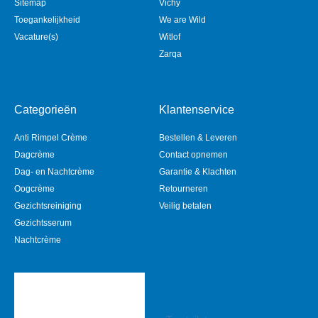
Sitemap
Vichy
Toegankelijkheid
We are Wild
Vacature(s)
Witlof
Zarqa
Categorieën
Klantenservice
Anti Rimpel Crème
Bestellen & Leveren
Dagcrème
Contact opnemen
Dag- en Nachtcrème
Garantie & Klachten
Oogcrème
Retourneren
Gezichtsreiniging
Veilig betalen
Gezichtsserum
Nachtcrème