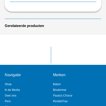
Gerelateerde producten
Navigatie
Merken
Shop
Babor
In de Media
Biodermal
Over ons
Paula's Choice
Pers
RevitalTrax