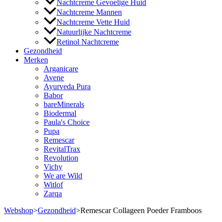
Nachtcreme Gevoelige Huid
Nachtcreme Mannen
Nachtcreme Vette Huid
Natuurlijke Nachtcreme
Retinol Nachtcreme
Gezondheid
Merken
Arganicare
Avene
Ayurveda Pura
Babor
bareMinerals
Biodermal
Paula's Choice
Pupa
Remescar
RevitalTrax
Revolution
Vichy
We are Wild
Witlof
Zarqa
Webshop
>
Gezondheid
>
Remescar Collageen Poeder Framboos