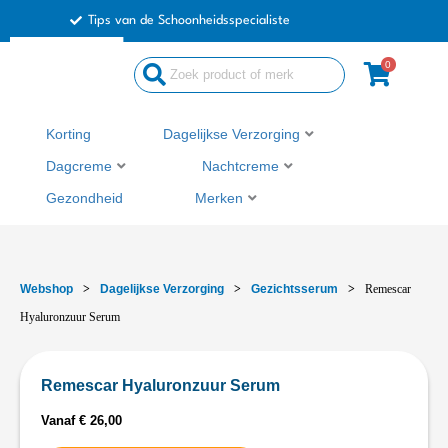
Ga
Tips van de Schoonheidsspecialiste
naar
de
0
inhoud
Korting
Dagelijkse Verzorging
Dagcreme
Nachtcreme
Gezondheid
Merken
Webshop
>
Dagelijkse Verzorging
>
Gezichtsserum
>
Remescar
Hyaluronzuur Serum
Remescar Hyaluronzuur Serum
Vanaf
€
26,00