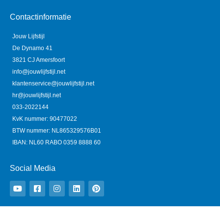
Contactinformatie
Jouw Lijfstijl
De Dynamo 41
3821 CJ Amersfoort
info@jouwlijfstijl.net
klantenservice@jouwlijfstijl.net
hr@jouwlijfstijl.net
033-2022144
KvK nummer: 90477022
BTW nummer: NL865329576B01
IBAN: NL60 RABO 0359 8888 60
Social Media
Y
F
I
L
P
o
a
n
i
i
u
c
s
n
n
t
e
t
k
t
u
b
a
e
e
b
o
g
d
r