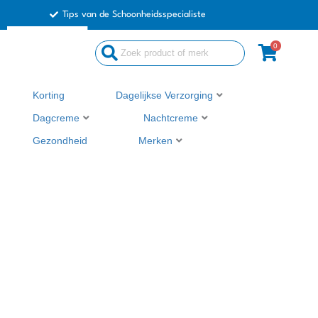
Ga
Tips van de Schoonheidsspecialiste
naar
de
0
Search
inhoud
...
Korting
Dagelijkse Verzorging
Dagcreme
Nachtcreme
Gezondheid
Merken