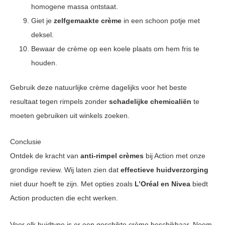
homogene massa ontstaat.
Giet je
zelfgemaakte crème
in een schoon potje met
deksel.
Bewaar de crème op een koele plaats om hem fris te
houden.
Gebruik deze natuurlijke crème dagelijks voor het beste
resultaat tegen rimpels zonder
schadelijke chemicaliën
te
moeten gebruiken uit winkels zoeken.
Conclusie
Ontdek de kracht van
anti-rimpel crèmes
bij Action met onze
grondige review. Wij laten zien dat
effectieve huidverzorging
niet duur hoeft te zijn. Met opties zoals
L’Oréal en Nivea
biedt
Action producten die echt werken.
Voor elk huidtype is er een geschikte crème beschikbaar. Neem