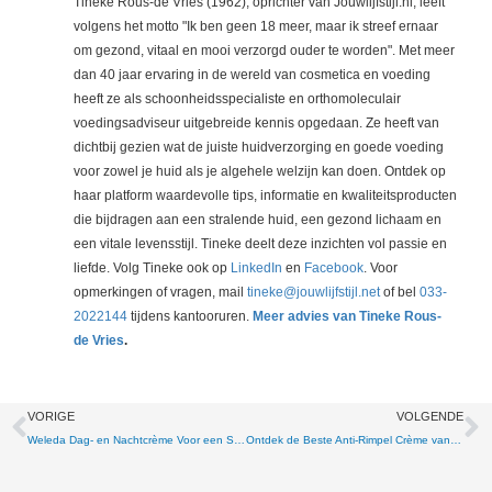
Tineke Rous-de Vries (1962), oprichter van Jouwlijfstijl.nl, leeft
volgens het motto "Ik ben geen 18 meer, maar ik streef ernaar
om gezond, vitaal en mooi verzorgd ouder te worden". Met meer
dan 40 jaar ervaring in de wereld van cosmetica en voeding
heeft ze als schoonheidsspecialiste en orthomoleculair
voedingsadviseur uitgebreide kennis opgedaan. Ze heeft van
dichtbij gezien wat de juiste huidverzorging en goede voeding
voor zowel je huid als je algehele welzijn kan doen. Ontdek op
haar platform waardevolle tips, informatie en kwaliteitsproducten
die bijdragen aan een stralende huid, een gezond lichaam en
een vitale levensstijl. Tineke deelt deze inzichten vol passie en
liefde. Volg Tineke ook op
LinkedIn
en
Facebook
. Voor
opmerkingen of vragen, mail
tineke@jouwlijfstijl.net
of bel
033-
2022144
tijdens kantooruren.
Meer advies van Tineke Rous-
de Vries
.
Vorige
V
VORIGE
VOLGENDE
Weleda Dag- en Nachtcrème Voor een Stralende Huid
Ontdek de Beste Anti-Rimpel Crème van Hema Voor Alle Leeftijden op de Markt