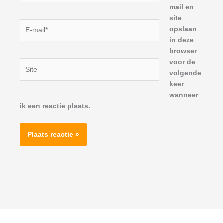
mail en
site
E-
opslaan
mail*
in deze
browser
voor de
Site
volgende
keer
wanneer
ik een reactie plaats.