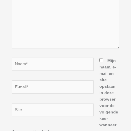
Naam*
Mijn
naam, e-
mail en
site
E-
opslaan
mail*
in deze
browser
voor de
Site
volgende
keer
wanneer