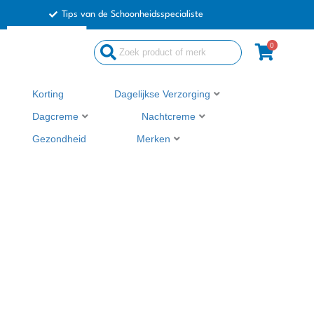
Ga
Tips van de Schoonheidsspecialiste
naar
de
0
Search
inhoud
...
Korting
Dagelijkse Verzorging
Dagcreme
Nachtcreme
Gezondheid
Merken