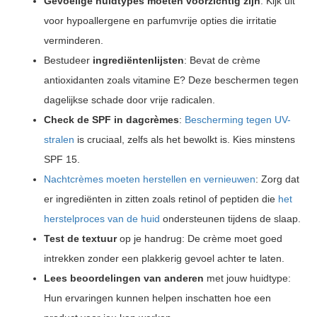
Gevoelige huidtypes moeten voorzichtig zijn
: Kijk uit
voor hypoallergene en parfumvrije opties die irritatie
verminderen.
Bestudeer
ingrediëntenlijsten
: Bevat de crème
antioxidanten zoals vitamine E? Deze beschermen tegen
dagelijkse schade door vrije radicalen.
Check de SPF in dagcrèmes
:
Bescherming tegen UV-
stralen
is cruciaal, zelfs als het bewolkt is. Kies minstens
SPF 15.
Nachtcrèmes moeten herstellen en vernieuwen
: Zorg dat
er ingrediënten in zitten zoals retinol of peptiden die
het
herstelproces van de huid
ondersteunen tijdens de slaap.
Test de textuur
op je handrug: De crème moet goed
intrekken zonder een plakkerig gevoel achter te laten.
Lees beoordelingen van anderen
met jouw huidtype:
Hun ervaringen kunnen helpen inschatten hoe een