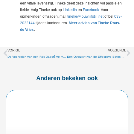
een vitale levensstijl. Tineke deelt deze inzichten vol passie en
liefde. Volg Tineke ook op
LinkedIn
en
Facebook
. Voor
opmerkingen of vragen, mail
tineke@jouwlijfstijl.net
of bel
033-
2022144
tijdens kantooruren.
Meer advies van Tineke Rous-
de Vries
.
Vorige
V
VORIGE
VOLGENDE
De Voordelen van een Roc Dagcrème met SPF Voor een Gezonde Huid
Een Overzicht van de Effectieve Botox Gezichtscrème Voor Anti-Aging en Versteviging van de Huid
Anderen bekeken ook