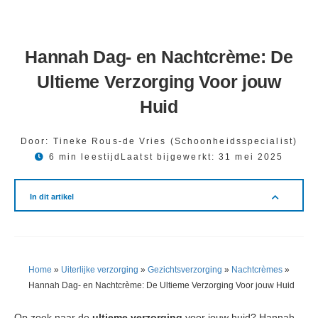
Hannah Dag- en Nachtcrème: De
Ultieme Verzorging Voor jouw
Huid
Door:
Tineke Rous-de Vries (Schoonheidsspecialist)
6 min leestijd
Laatst bijgewerkt:
31 mei 2025
In dit artikel
Home
»
Uiterlijke verzorging
»
Gezichtsverzorging
»
Nachtcrèmes
»
Hannah Dag- en Nachtcrème: De Ultieme Verzorging Voor jouw Huid
Op zoek naar de
ultieme verzorging
voor jouw huid? Hannah