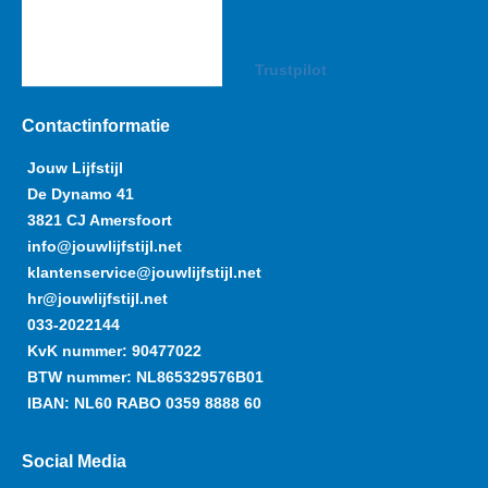
Trustpilot
Contactinformatie
Jouw Lijfstijl
De Dynamo 41
3821 CJ Amersfoort
info@jouwlijfstijl.net
klantenservice@jouwlijfstijl.net
hr@jouwlijfstijl.net
033-2022144
KvK nummer: 90477022
BTW nummer: NL865329576B01
IBAN: NL60 RABO 0359 8888 60
Social Media
Y
F
I
L
P