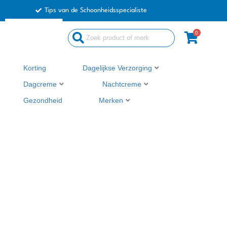
Ga
Tips van de Schoonheidsspecialiste
naar
de
0
Search
inhoud
...
Korting
Dagelijkse Verzorging
Dagcreme
Nachtcreme
Gezondheid
Merken