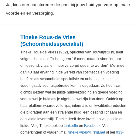
Ja, kies een nachtcrème die past bij jouw huidtype voor optimale
voordelen en verzorging.
Tineke Rous-de Vries
(Schoonheidsspecialist)
Tineke Rous-de Vries (1962), oprichter van Jouwlijfstijl.nl, leeft
volgens het motto "Ik ben geen 18 meer, maar ik streef ernaar
om gezond, vitaal en mooi verzorgd ouder te worden". Met meer
dan 40 jaar ervaring in de wereld van cosmetica en voeding
heeft ze als schoonheidsspecialiste en orthomoleculair
voedingsadviseur uitgebreide kennis opgedaan. Ze heeft van
dichtbij gezien wat de juiste huidverzorging en goede voeding
voor zowel je huid als je algehele welzijn kan doen. Ontdek op
haar platform waardevolle tips, informatie en kwaliteitsproducten
die bijdragen aan een stralende huid, een gezond lichaam en
een vitale levensstijl. Tineke deelt deze inzichten vol passie en
liefde. Volg Tineke ook op
LinkedIn
en
Facebook
. Voor
opmerkingen of vragen, mail
tineke@jouwlijfstijl.net
of bel
033-