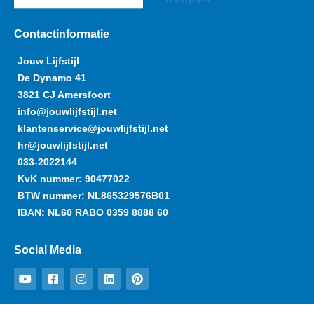
Contactinformatie
Jouw Lijfstijl
De Dynamo 41
3821 CJ Amersfoort
info@jouwlijfstijl.net
klantenservice@jouwlijfstijl.net
hr@jouwlijfstijl.net
033-2022144
KvK nummer: 90477022
BTW nummer: NL865329576B01
IBAN: NL60 RABO 0359 8888 60
Social Media
Y
F
I
L
P
o
a
n
i
i
u
c
s
n
n
t
e
t
k
t
u
b
a
e
e