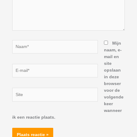
Naam*
Mijn
naam, e-
mail en
site
E-
opslaan
mail*
in deze
browser
voor de
Site
volgende
keer
wanneer
ik een reactie plaats.