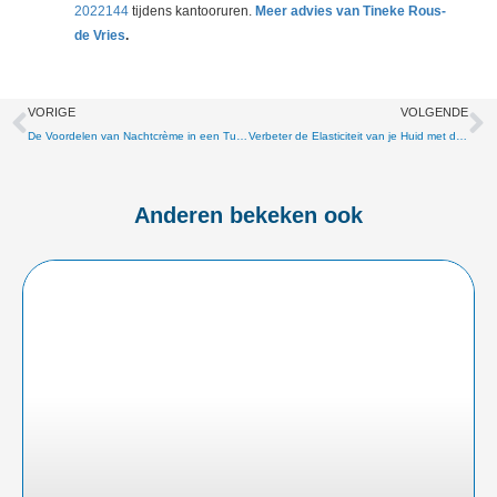
2022144
tijdens kantooruren.
Meer advies van Tineke Rous-
de Vries
.
Vorige
V
VORIGE
VOLGENDE
De Voordelen van Nachtcrème in een Tube | Gemakkelijk, Hygiënisch en Efficiënt
Verbeter de Elasticiteit van je Huid met de Beste Eucerin Q10 Nachtcrème
Anderen bekeken ook