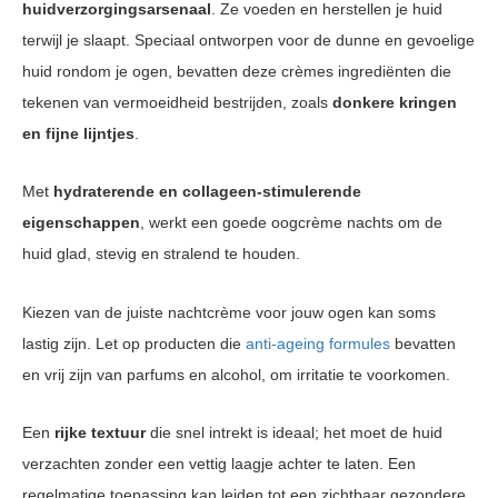
huidverzorgingsarsenaal
. Ze voeden en herstellen je huid
terwijl je slaapt. Speciaal ontworpen voor de dunne en gevoelige
huid rondom je ogen, bevatten deze crèmes ingrediënten die
tekenen van vermoeidheid bestrijden, zoals
donkere kringen
en fijne lijntjes
.
Met
hydraterende en collageen-stimulerende
eigenschappen
, werkt een goede oogcrème nachts om de
huid glad, stevig en stralend te houden.
Kiezen van de juiste nachtcrème voor jouw ogen kan soms
lastig zijn. Let op producten die
anti-ageing formules
bevatten
en vrij zijn van parfums en alcohol, om irritatie te voorkomen.
Een
rijke textuur
die snel intrekt is ideaal; het moet de huid
verzachten zonder een vettig laagje achter te laten. Een
regelmatige toepassing kan leiden tot een zichtbaar gezondere