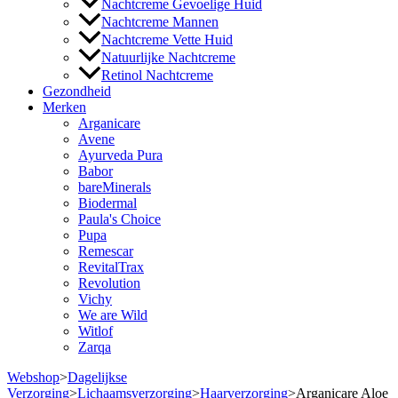
Nachtcreme Gevoelige Huid
Nachtcreme Mannen
Nachtcreme Vette Huid
Natuurlijke Nachtcreme
Retinol Nachtcreme
Gezondheid
Merken
Arganicare
Avene
Ayurveda Pura
Babor
bareMinerals
Biodermal
Paula's Choice
Pupa
Remescar
RevitalTrax
Revolution
Vichy
We are Wild
Witlof
Zarqa
Webshop
>
Dagelijkse
Verzorging
>
Lichaamsverzorging
>
Haarverzorging
>
Arganicare Aloe