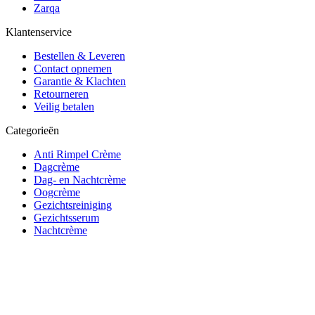
Zarqa
Klantenservice
Bestellen & Leveren
Contact opnemen
Garantie & Klachten
Retourneren
Veilig betalen
Categorieën
Anti Rimpel Crème
Dagcrème
Dag- en Nachtcrème
Oogcrème
Gezichtsreiniging
Gezichtsserum
Nachtcrème