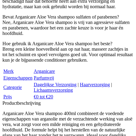
beschadigd haar dat behoefte heeft aan extra verzorging en
hydratatie, maar kan ook gebruikt worden bij normaal haar.
Bevat Arganicare Aloe Vera shampoo sulfaten of parabenen?
Nee, Arganicare Aloe Vera shampoo is vrij van agressieve sulfaten
en parabenen, waardoor het een zachte keuze is voor je haar én
hoofdhuid.
Hoe gebruik ik Arganicare Aloe Vera shampoo het beste?
Breng een kleine hoeveelheid aan op nat haar, masseer zachtjes in
tot het schuimt en spoel vervolgens goed uit. Voor optimaal resultaat
kun je de bijpassende conditioner gebruiken.
Merk
Arganicare
Eigenschappen
Parfumvrij
Dagelijkse Verzorging
|
Haarverzorging
|
Categorie
Lichaamsverzorging
Prijs
€0 tot €20
Productbeschrijving
Arganicare Aloe Vera shampoo 400ml combineert de voedende
eigenschappen van arganolie met de verzachtende werking van aloë
vera, wat zorgt voor een milde reiniging en een gehydrateerde
hoofdhuid. De formule helpt bij het herstellen van de natuurlijke
glans van het haar zonder het te verzwaren, ideaal voor dagelijks