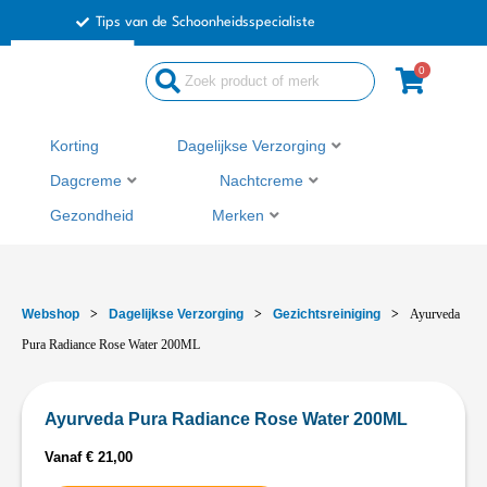
Ga
Tips van de Schoonheidsspecialiste
naar
de
0
inhoud
Korting
Dagelijkse Verzorging
Dagcreme
Nachtcreme
Gezondheid
Merken
Webshop
>
Dagelijkse Verzorging
>
Gezichtsreiniging
>
Ayurveda
Pura Radiance Rose Water 200ML
Ayurveda Pura Radiance Rose Water 200ML
Vanaf
€
21,00