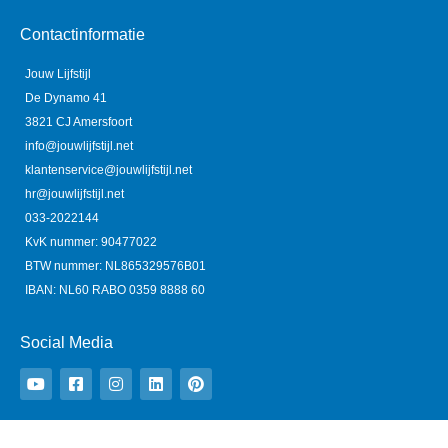
Contactinformatie
Jouw Lijfstijl
De Dynamo 41
3821 CJ Amersfoort
info@jouwlijfstijl.net
klantenservice@jouwlijfstijl.net
hr@jouwlijfstijl.net
033-2022144
KvK nummer: 90477022
BTW nummer: NL865329576B01
IBAN: NL60 RABO 0359 8888 60
Social Media
Y
F
I
L
P
o
a
n
i
i
u
c
s
n
n
t
e
t
k
t
u
b
a
e
e
b
o
g
d
r