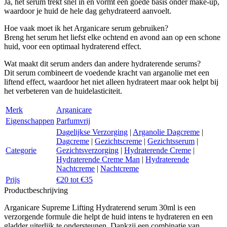
Ja, het serum trekt snel in en vormt een goede basis onder make-up,
waardoor je huid de hele dag gehydrateerd aanvoelt.
Hoe vaak moet ik het Arganicare serum gebruiken?
Breng het serum het liefst elke ochtend en avond aan op een schone
huid, voor een optimaal hydraterend effect.
Wat maakt dit serum anders dan andere hydraterende serums?
Dit serum combineert de voedende kracht van arganolie met een
liftend effect, waardoor het niet alleen hydrateert maar ook helpt bij
het verbeteren van de huidelasticiteit.
Merk
Arganicare
Eigenschappen
Parfumvrij
Dagelijkse Verzorging
|
Arganolie Dagcreme
|
Dagcreme
|
Gezichtscreme
|
Gezichtsserum
|
Categorie
Gezichtsverzorging
|
Hydraterende Creme
|
Hydraterende Creme Man
|
Hydraterende
Nachtcreme
|
Nachtcreme
Prijs
€20 tot €35
Productbeschrijving
Arganicare Supreme Lifting Hydraterend serum 30ml is een
verzorgende formule die helpt de huid intens te hydrateren en een
gladder uiterlijk te ondersteunen. Dankzij een combinatie van