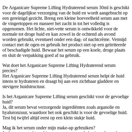
De Arganicare Supreme Lifting Hydraterend serum 30ml is geschikt
voor de dagelijkse verzorging van de huid en wordt aangebracht op
een gereinigd gezicht. Breng een kleine hoeveelheid serum aan met
de vingertoppen en masseer het zacht in tot het volledig is
opgenomen. Het lichte, niet-vette serum is ontwikkeld voor de
normale tot droge huid en kan zowel in de ochtend als avond
worden gebruikt, eventueel onder een dag- of nachtcrème. Vermijd
contact met de ogen en gebruik het product niet op een geïrriteerde
of beschadigde huid. Bewaar het serum op een koele, droge plaats
en sluit de verpakking goed af na gebruik.
Wat doet het Arganicare Supreme Lifting Hydraterend serum
precies?
Het Arganicare Supreme Lifting Hydraterend serum helpt de huid
intens te hydrateren en draagt bij aan een zichtbaar gladdere en
stevigere huidstructuur.
Is het Arganicare Supreme Lifting serum geschikt voor de gevoelige
huid?
Ja, dit serum bevat verzorgende ingrediënten zoals arganolie en
hyaluronzuur, waardoor het ook geschikt is voor de gevoelige huid.
Test bij twijfel altijd eerst op een klein stukje huid.
Mag ik het serum onder mijn make-up gebruiken?