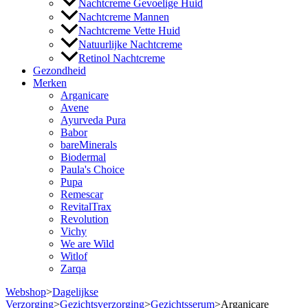
Nachtcreme Gevoelige Huid
Nachtcreme Mannen
Nachtcreme Vette Huid
Natuurlijke Nachtcreme
Retinol Nachtcreme
Gezondheid
Merken
Arganicare
Avene
Ayurveda Pura
Babor
bareMinerals
Biodermal
Paula's Choice
Pupa
Remescar
RevitalTrax
Revolution
Vichy
We are Wild
Witlof
Zarqa
Webshop
>
Dagelijkse
Verzorging
>
Gezichtsverzorging
>
Gezichtsserum
>
Arganicare