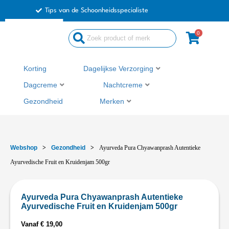
Ga
Tips van de Schoonheidsspecialiste
naar
de
0
inhoud
Korting
Dagelijkse Verzorging
Dagcreme
Nachtcreme
Gezondheid
Merken
Webshop
>
Gezondheid
>
Ayurveda Pura Chyawanprash Autentieke
Ayurvedische Fruit en Kruidenjam 500gr
Ayurveda Pura Chyawanprash Autentieke
Ayurvedische Fruit en Kruidenjam 500gr
Vanaf
€
19,00