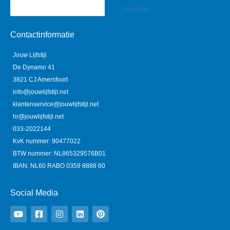
Trustpilot
Contactinformatie
Jouw Lijfstijl
De Dynamo 41
3821 CJ Amersfoort
info@jouwlijfstijl.net
klantenservice@jouwlijfstijl.net
hr@jouwlijfstijl.net
033-2022144
KvK nummer: 90477022
BTW nummer: NL865329576B01
IBAN: NL60 RABO 0359 8888 60
Social Media
Y
F
I
L
P
o
a
n
i
i
u
c
s
n
n
t
e
t
k
t