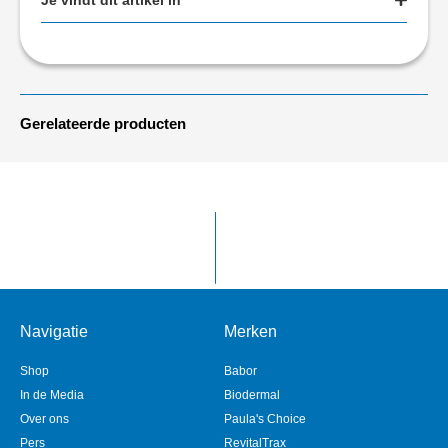
Je vindt dit artikel in
Gerelateerde producten
Navigatie
Merken
Shop
Babor
In de Media
Biodermal
Over ons
Paula's Choice
Pers
RevitalTrax