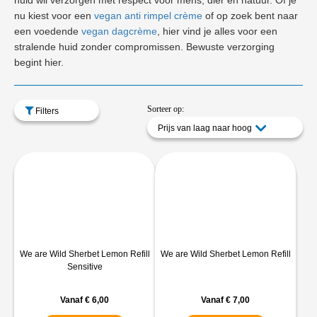
huid wil verzorgen met respect voor mens, dier en natuur. Of je
nu kiest voor een
vegan anti rimpel crème
of op zoek bent naar
een voedende
vegan dagcrème
, hier vind je alles voor een
stralende huid zonder compromissen. Bewuste verzorging
begint hier.
Sorteer op:
Filters
Prijs van laag naar hoog
We are Wild Sherbet Lemon Refill
We are Wild Sherbet Lemon Refill
Sensitive
Vanaf
€
6,00
Vanaf
€
7,00