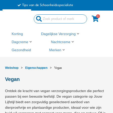
Ga
Tips van de Schoonheidsspecialiste
naar
de
0
Search
inhoud
...
Korting
Dagelijkse Verzorging
Dagcreme
Nachtcreme
Gezondheid
Merken
Webshop
>
Eigenschappen
>
Vegan
Vegan
Ontdek de kracht van vegan verzorgingsproducten die perfect
passen bij een bewuste leefstijl. De vegan categorie op Jouw
Lijfstijl biedt een zorgvuldig geselecteerd aanbod van
dierproefvrije en plantaardige producten, ideaal voor wie zijn