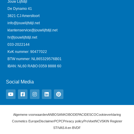
Jouw Lijfstijl
De Dynamo 41
3821 CJ Amersfoort
info@jouwlijfstijl.net
klantenservice@jouwlijfstijl.net
hr@jouwlijfstijl.net
033-2022144
KvK nummer: 90477022
BTW nummer: NL865329576B01
IBAN: NL60 RABO 0359 8888 60
Social Media
Y
F
I
L
P
o
a
n
i
i
u
c
s
n
n
t
e
t
k
t
u
b
a
e
e
b
o
g
d
r
e
o
r
i
e
Algemene voorwaarden
ANBOS
ANKO
BODEPA
CIDESCO
Cookieverklaring
k
a
n
s
Cosmetics Europe
Disclaimer
PCPC
Privacy policy
ProVoet
NCV
SKIN Register
-
m
t
s
STIVAS A en B
VDF
q