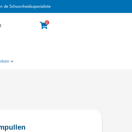
an de Schoonheidsspecialiste
0
t
rken
Ampullen