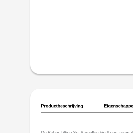
Productbeschrijving
Eigenschapp
De Babor Lifting Set Ampullen biedt een zorgvu