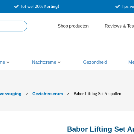
Tot wel 20% Korting!
Tips v
Shop producten
Reviews & Tes
me
Nachtcreme
Gezondheid
Me
verzorging
Gezichtsserum
>
>
Babor Lifting Set Ampullen
Babor Lifting Set 