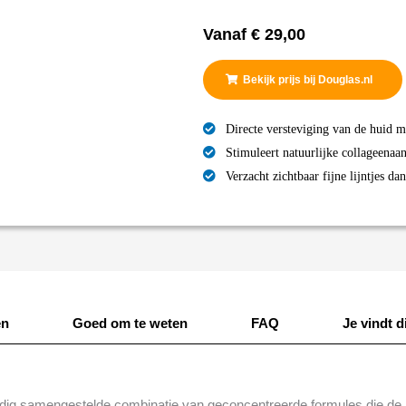
Vanaf
€
29,00
Bekijk prijs bij Douglas.nl
Directe versteviging van de huid 
Stimuleert natuurlijke collageena
Verzacht zichtbaar fijne lijntjes da
en
Goed om te weten
FAQ
Je vindt di
ldig samengestelde combinatie van geconcentreerde formules die de h