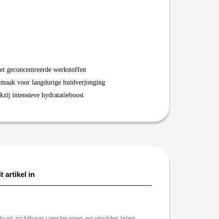
met geconcentreerde werkstoffen
anmaak voor langdurige huidverjonging
nkzij intensieve hydratatieboost
t artikel in
uid zichtbaar verstevigen en gladder laten