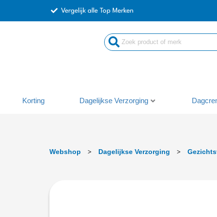
Ga
Vergelijk alle Top Merken
naar
de
inhoud
Korting
Dagelijkse Verzorging
Dagcre
Webshop
Dagelijkse Verzorging
Gezichts
>
>