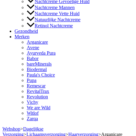
Nachtcreme Gevoelige Huid
Nachtcreme Mannen
Nachtcreme Vette Huid
Natuurlijke Nachtcreme
Retinol Nachtcreme
Gezondheid
Merken
Arganicare
Avene
Ayurveda Pura
Babor
bareMinerals
Biodermal
Paula's Choice
Pupa
Remescar
RevitalTrax
Revolution
Vichy
We are Wild
Witlof
Zarqa
Webshop
>
Dagelijkse
Verzorging
>
Lichaamsverzorging
>
Haarverzorging
>
Arganicare