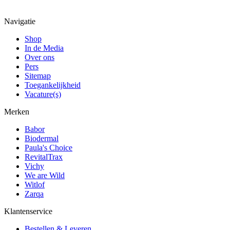
Navigatie
Shop
In de Media
Over ons
Pers
Sitemap
Toegankelijkheid
Vacature(s)
Merken
Babor
Biodermal
Paula's Choice
RevitalTrax
Vichy
We are Wild
Witlof
Zarqa
Klantenservice
Bestellen & Leveren