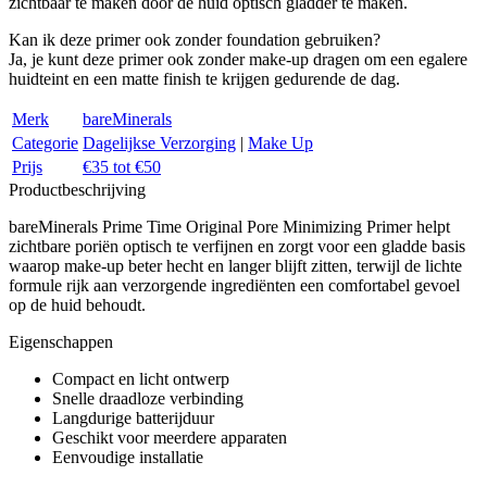
zichtbaar te maken door de huid optisch gladder te maken.
Kan ik deze primer ook zonder foundation gebruiken?
Ja, je kunt deze primer ook zonder make-up dragen om een egalere
huidteint en een matte finish te krijgen gedurende de dag.
Merk
bareMinerals
Categorie
Dagelijkse Verzorging
|
Make Up
Prijs
€35 tot €50
Productbeschrijving
bareMinerals Prime Time Original Pore Minimizing Primer helpt
zichtbare poriën optisch te verfijnen en zorgt voor een gladde basis
waarop make-up beter hecht en langer blijft zitten, terwijl de lichte
formule rijk aan verzorgende ingrediënten een comfortabel gevoel
op de huid behoudt.
Eigenschappen
Compact en licht ontwerp
Snelle draadloze verbinding
Langdurige batterijduur
Geschikt voor meerdere apparaten
Eenvoudige installatie