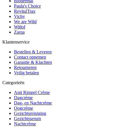
Biodermal
Paula's Choice
RevitalTrax
Vichy
We are Wild
Witlof
Zarqa
Klantenservice
Bestellen & Leveren
Contact opnemen
Garantie & Klachten
Retourneren
Veilig betalen
Categorieën
Anti Rimpel Crème
Dagcrème
Dag- en Nachtcrème
Oogcrème
Gezichtsreiniging
Gezichtsserum
Nachtcrème