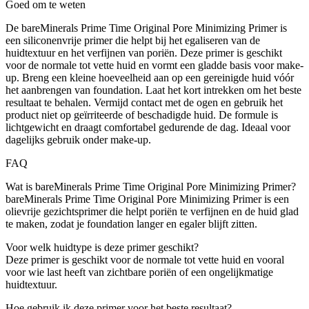
Goed om te weten
De bareMinerals Prime Time Original Pore Minimizing Primer is
een siliconenvrije primer die helpt bij het egaliseren van de
huidtextuur en het verfijnen van poriën. Deze primer is geschikt
voor de normale tot vette huid en vormt een gladde basis voor make-
up. Breng een kleine hoeveelheid aan op een gereinigde huid vóór
het aanbrengen van foundation. Laat het kort intrekken om het beste
resultaat te behalen. Vermijd contact met de ogen en gebruik het
product niet op geïrriteerde of beschadigde huid. De formule is
lichtgewicht en draagt comfortabel gedurende de dag. Ideaal voor
dagelijks gebruik onder make-up.
FAQ
Wat is bareMinerals Prime Time Original Pore Minimizing Primer?
bareMinerals Prime Time Original Pore Minimizing Primer is een
olievrije gezichtsprimer die helpt poriën te verfijnen en de huid glad
te maken, zodat je foundation langer en egaler blijft zitten.
Voor welk huidtype is deze primer geschikt?
Deze primer is geschikt voor de normale tot vette huid en vooral
voor wie last heeft van zichtbare poriën of een ongelijkmatige
huidtextuur.
Hoe gebruik ik deze primer voor het beste resultaat?