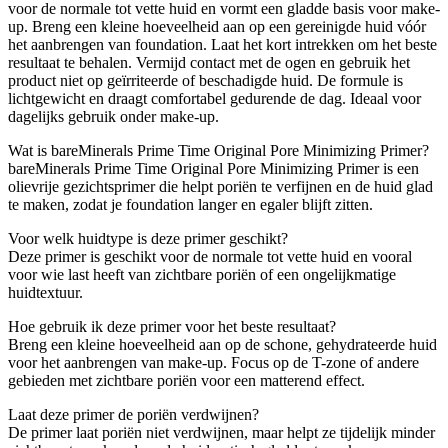
voor de normale tot vette huid en vormt een gladde basis voor make-
up. Breng een kleine hoeveelheid aan op een gereinigde huid vóór
het aanbrengen van foundation. Laat het kort intrekken om het beste
resultaat te behalen. Vermijd contact met de ogen en gebruik het
product niet op geïrriteerde of beschadigde huid. De formule is
lichtgewicht en draagt comfortabel gedurende de dag. Ideaal voor
dagelijks gebruik onder make-up.
Wat is bareMinerals Prime Time Original Pore Minimizing Primer?
bareMinerals Prime Time Original Pore Minimizing Primer is een
olievrije gezichtsprimer die helpt poriën te verfijnen en de huid glad
te maken, zodat je foundation langer en egaler blijft zitten.
Voor welk huidtype is deze primer geschikt?
Deze primer is geschikt voor de normale tot vette huid en vooral
voor wie last heeft van zichtbare poriën of een ongelijkmatige
huidtextuur.
Hoe gebruik ik deze primer voor het beste resultaat?
Breng een kleine hoeveelheid aan op de schone, gehydrateerde huid
voor het aanbrengen van make-up. Focus op de T-zone of andere
gebieden met zichtbare poriën voor een matterend effect.
Laat deze primer de poriën verdwijnen?
De primer laat poriën niet verdwijnen, maar helpt ze tijdelijk minder