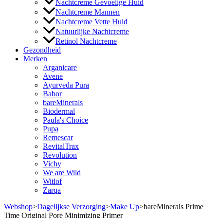
Nachtcreme Gevoelige Huid
Nachtcreme Mannen
Nachtcreme Vette Huid
Natuurlijke Nachtcreme
Retinol Nachtcreme
Gezondheid
Merken
Arganicare
Avene
Ayurveda Pura
Babor
bareMinerals
Biodermal
Paula's Choice
Pupa
Remescar
RevitalTrax
Revolution
Vichy
We are Wild
Witlof
Zarqa
Webshop
>
Dagelijkse Verzorging
>
Make Up
>
bareMinerals Prime
Time Original Pore Minimizing Primer