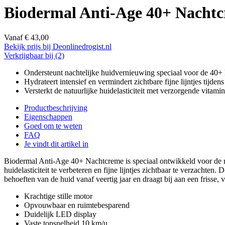
Biodermal Anti-Age 40+ Nacht
Vanaf
€
43,00
Bekijk prijs bij Deonlinedrogist.nl
Verkrijgbaar bij
(2)
Ondersteunt nachtelijke huidvernieuwing speciaal voor de 40+
Hydrateert intensief en vermindert zichtbare fijne lijntjes tijden
Versterkt de natuurlijke huidelasticiteit met verzorgende vitamin
Productbeschrijving
Eigenschappen
Goed om te weten
FAQ
Je vindt dit artikel in
Biodermal Anti-Age 40+ Nachtcreme is speciaal ontwikkeld voor de rij
huidelasticiteit te verbeteren en fijne lijntjes zichtbaar te verzacht
behoeften van de huid vanaf veertig jaar en draagt bij aan een frisse, v
Krachtige stille motor
Opvouwbaar en ruimtebesparend
Duidelijk LED display
Vaste topsnelheid 10 km/u