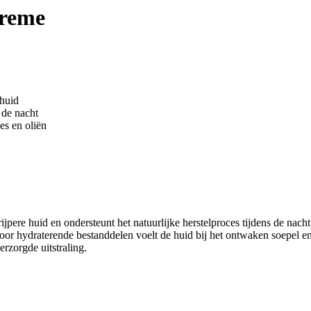
creme
 huid
s de nacht
es en oliën
pere huid en ondersteunt het natuurlijke herstelproces tijdens de nach
en. Door hydraterende bestanddelen voelt de huid bij het ontwaken soepel
erzorgde uitstraling.