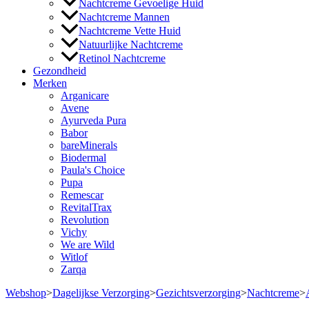
Nachtcreme Gevoelige Huid
Nachtcreme Mannen
Nachtcreme Vette Huid
Natuurlijke Nachtcreme
Retinol Nachtcreme
Gezondheid
Merken
Arganicare
Avene
Ayurveda Pura
Babor
bareMinerals
Biodermal
Paula's Choice
Pupa
Remescar
RevitalTrax
Revolution
Vichy
We are Wild
Witlof
Zarqa
Webshop
>
Dagelijkse Verzorging
>
Gezichtsverzorging
>
Nachtcreme
>