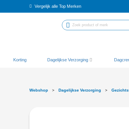
Ga
Vergelijk alle Top Merken
naar
de
inhoud
Korting
Dagelijkse Verzorging
Dagcre
Webshop
Dagelijkse Verzorging
Gezichts
>
>