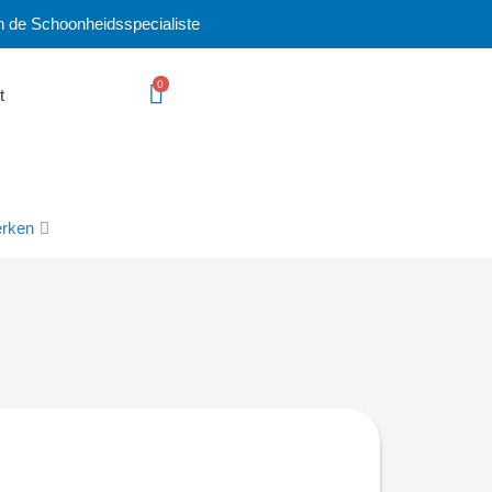
n de Schoonheidsspecialiste
0
t
rken