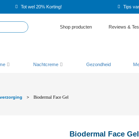
Tot wel 20% Korting!
Tips va
Shop producten
Reviews & Tes
me
Nachtcreme
Gezondheid
Me
verzorging
>
Biodermal Face Gel
Biodermal Face Gel