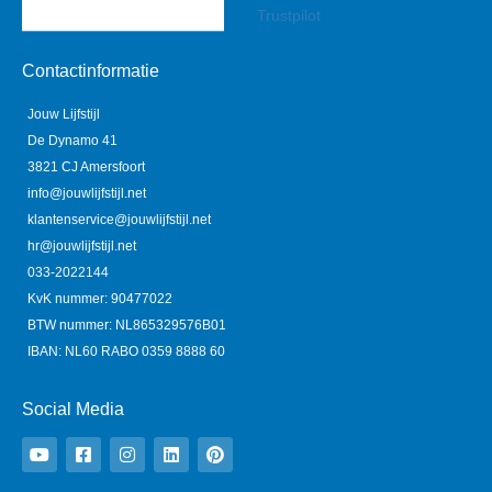
Trustpilot
Contactinformatie
Jouw Lijfstijl
De Dynamo 41
3821 CJ Amersfoort
info@jouwlijfstijl.net
klantenservice@jouwlijfstijl.net
hr@jouwlijfstijl.net
033-2022144
KvK nummer: 90477022
BTW nummer: NL865329576B01
IBAN: NL60 RABO 0359 8888 60
Social Media
Y
F
I
L
P
o
a
n
i
i
u
c
s
n
n
t
e
t
k
t