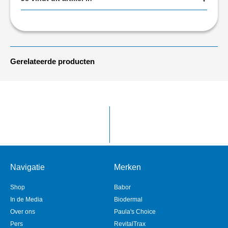
Gerelateerde producten
Navigatie
Merken
Shop
Babor
In de Media
Biodermal
Over ons
Paula's Choice
Pers
RevitalTrax