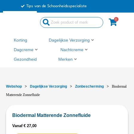
Ga
Tips van de Schoonheidsspecialiste
naar
de
0
inhoud
Korting
Dagelijkse Verzorging
Dagcreme
Nachtcreme
Gezondheid
Merken
Webshop
>
Dagelijkse Verzorging
>
Zonbescherming
>
Biodermal
Matterende Zonnefluide
Biodermal Matterende Zonnefluide
Vanaf
€
27,00