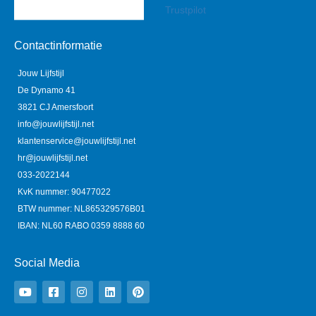
Trustpilot
Contactinformatie
Jouw Lijfstijl
De Dynamo 41
3821 CJ Amersfoort
info@jouwlijfstijl.net
klantenservice@jouwlijfstijl.net
hr@jouwlijfstijl.net
033-2022144
KvK nummer: 90477022
BTW nummer: NL865329576B01
IBAN: NL60 RABO 0359 8888 60
Social Media
Y
F
I
L
P
o
a
n
i
i
u
c
s
n
n
t
e
t
k
t