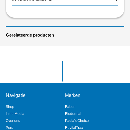
Gerelateerde producten
Navigatie
Merken
Shop
Babor
In de Media
Biodermal
Over ons
Paula's Choice
Pers
RevitalTrax