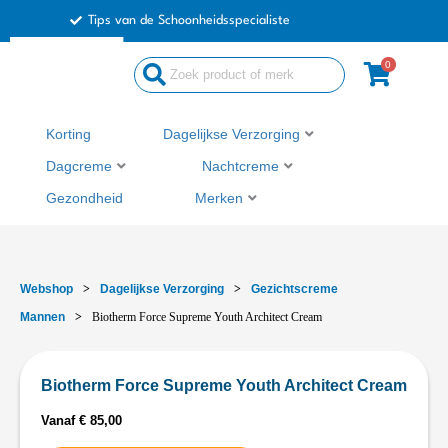
Ga
Tips van de Schoonheidsspecialiste
naar
de
0
inhoud
Korting
Dagelijkse Verzorging
Dagcreme
Nachtcreme
Gezondheid
Merken
Webshop
>
Dagelijkse Verzorging
>
Gezichtscreme
Mannen
>
Biotherm Force Supreme Youth Architect Cream
Biotherm Force Supreme Youth Architect Cream
Vanaf
€
85,00