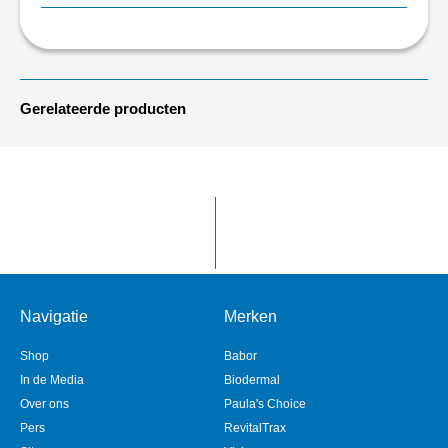
Gerelateerde producten
Navigatie
Merken
Shop
Babor
In de Media
Biodermal
Over ons
Paula's Choice
Pers
RevitalTrax