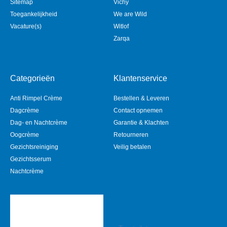
Sitemap
Vichy
Toegankelijkheid
We are Wild
Vacature(s)
Witlof
Zarqa
Categorieën
Klantenservice
Anti Rimpel Crème
Bestellen & Leveren
Dagcrème
Contact opnemen
Dag- en Nachtcrème
Garantie & Klachten
Oogcrème
Retourneren
Gezichtsreiniging
Veilig betalen
Gezichtsserum
Nachtcrème