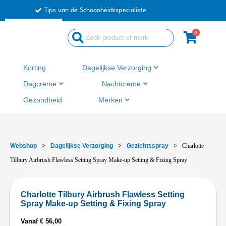
Ga
Tips van de Schoonheidsspecialiste
naar
de
0
inhoud
Korting
Dagelijkse Verzorging
Dagcreme
Nachtcreme
Gezondheid
Merken
Webshop
>
Dagelijkse Verzorging
>
Gezichtsspray
>
Charlotte
Tilbury Airbrush Flawless Setting Spray Make-up Setting & Fixing Spray
Charlotte Tilbury Airbrush Flawless Setting
Spray Make-up Setting & Fixing Spray
Vanaf
€
56,00