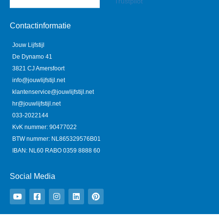
Trustpilot
Contactinformatie
Jouw Lijfstijl
De Dynamo 41
3821 CJ Amersfoort
info@jouwlijfstijl.net
klantenservice@jouwlijfstijl.net
hr@jouwlijfstijl.net
033-2022144
KvK nummer: 90477022
BTW nummer: NL865329576B01
IBAN: NL60 RABO 0359 8888 60
Social Media
Y
F
I
L
P
o
a
n
i
i
u
c
s
n
n
t
e
t
k
t
u
b
a
e
e