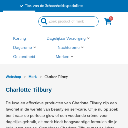
Ga
Tips van de Schoonheidsspecialiste
naar
de
0
Search
inhoud
...
Korting
Dagelijkse Verzorging
Dagcreme
Nachtcreme
Gezondheid
Merken
Webshop
>
Merk
>
Charlotte Tilbury
Charlotte Tilbury
De luxe en effectieve producten van Charlotte Tilbury zijn een
favoriet in de wereld van beauty én self-care. Of je nu op zoek
bent naar de perfecte glow of een voedende crème voor
dagelijks gebruik, dit merk biedt hoogwaardige formules die je