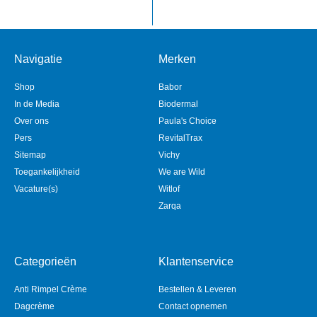
Navigatie
Merken
Shop
Babor
In de Media
Biodermal
Over ons
Paula's Choice
Pers
RevitalTrax
Sitemap
Vichy
Toegankelijkheid
We are Wild
Vacature(s)
Witlof
Zarqa
Categorieën
Klantenservice
Anti Rimpel Crème
Bestellen & Leveren
Dagcrème
Contact opnemen