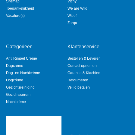
Sitemap
Vichy
Toegankelijkheid
We are Wild
Vacature(s)
Witlof
Zarqa
Categorieën
Klantenservice
Anti Rimpel Crème
Bestellen & Leveren
Dagcrème
Contact opnemen
Dag- en Nachtcrème
Garantie & Klachten
Oogcrème
Retourneren
Gezichtsreiniging
Veilig betalen
Gezichtsserum
Nachtcrème