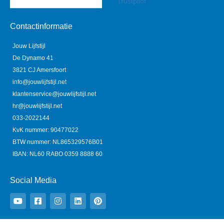
Trustpilot
Contactinformatie
Jouw Lijfstijl
De Dynamo 41
3821 CJ Amersfoort
info@jouwlijfstijl.net
klantenservice@jouwlijfstijl.net
hr@jouwlijfstijl.net
033-2022144
KvK nummer: 90477022
BTW nummer: NL865329576B01
IBAN: NL60 RABO 0359 8888 60
Social Media
Y
F
I
L
P
o
a
n
i
i
u
c
s
n
n
t
e
t
k
t
u
b
a
e
e