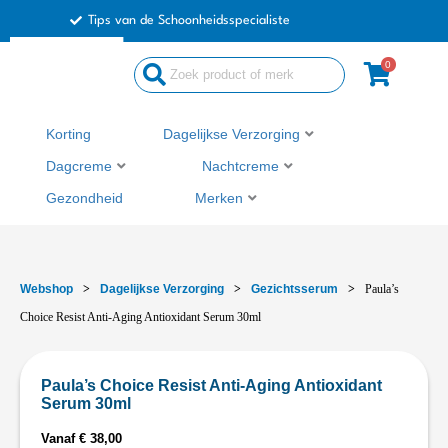
Ga
Tips van de Schoonheidsspecialiste
naar
de
0
inhoud
Korting
Dagelijkse Verzorging
Dagcreme
Nachtcreme
Gezondheid
Merken
Webshop
>
Dagelijkse Verzorging
>
Gezichtsserum
>
Paula’s
Choice Resist Anti-Aging Antioxidant Serum 30ml
Paula’s Choice Resist Anti-Aging Antioxidant
Serum 30ml
Vanaf
€
38,00