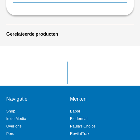
Gerelateerde producten
Navigatie
Merken
Shop
Babor
In de Media
Biodermal
Over ons
Paula's Choice
Pers
RevitalTrax