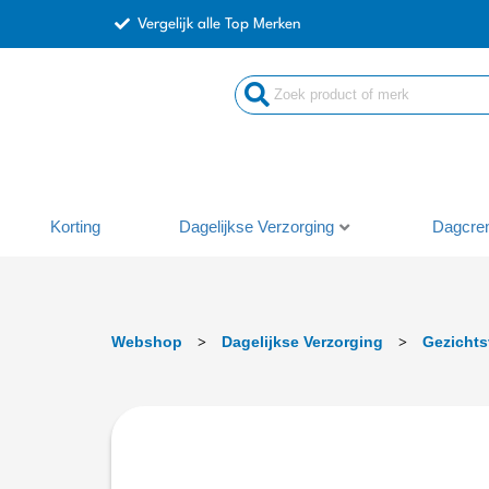
Ga
Vergelijk alle Top Merken
naar
de
inhoud
Korting
Dagelijkse Verzorging
Dagcre
Webshop
Dagelijkse Verzorging
Gezichts
>
>