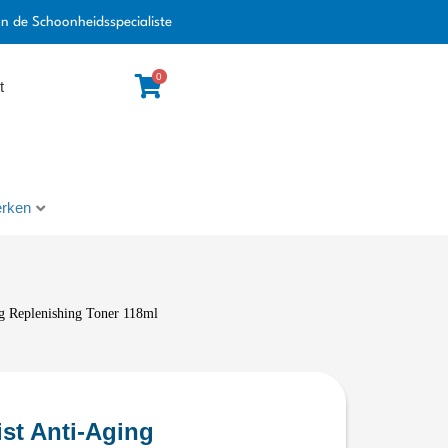
an de Schoonheidsspecialiste
0
t
rken
ng Replenishing Toner 118ml
ist Anti-Aging