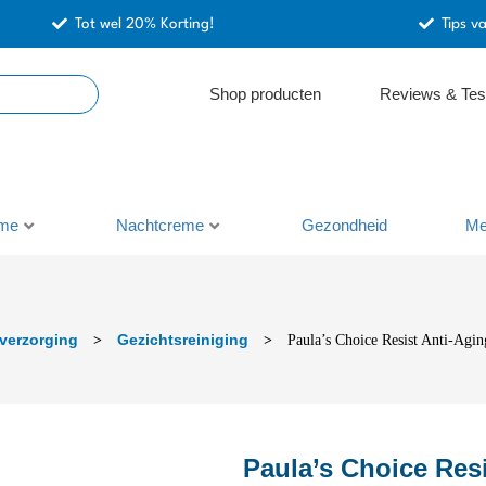
Tot wel 20% Korting!
Tips v
Shop producten
Reviews & Tes
me
Nachtcreme
Gezondheid
Me
verzorging
Gezichtsreiniging
>
>
Paula’s Choice Resist Anti-Agi
Paula’s Choice Res