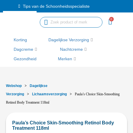
Ga
Tips van de Schoonheidsspecialiste
naar
de
0
inhoud
Korting
Dagelijkse Verzorging
Dagcreme
Nachtcreme
Gezondheid
Merken
Webshop
>
Dagelijkse
Verzorging
>
Lichaamsverzorging
>
Paula’s Choice Skin-Smoothing
Retinol Body Treatment 118ml
Paula’s Choice Skin-Smoothing Retinol Body
Treatment 118ml