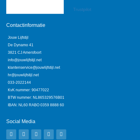
Trustpilot
Contactinformatie
Jouw Lijfstijl
De Dynamo 41
3821 CJ Amersfoort
info@jouwlijfstijl.net
klantenservice@jouwlijfstijl.net
hr@jouwlijfstijl.net
033-2022144
KvK nummer: 90477022
BTW nummer: NL865329576B01
IBAN: NL60 RABO 0359 8888 60
Social Media
Y
F
I
L
P
o
a
n
i
i
u
c
s
n
n