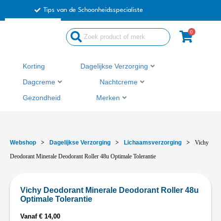
Ga
Tips van de Schoonheidsspecialiste
naar
de
0
inhoud
Korting
Dagelijkse Verzorging
Dagcreme
Nachtcreme
Gezondheid
Merken
Webshop
>
Dagelijkse Verzorging
>
Lichaamsverzorging
>
Vichy
Deodorant Minerale Deodorant Roller 48u Optimale Tolerantie
Vichy Deodorant Minerale Deodorant Roller 48u
Optimale Tolerantie
Vanaf
€
14,00