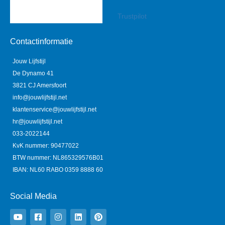
Trustpilot
Contactinformatie
Jouw Lijfstijl
De Dynamo 41
3821 CJ Amersfoort
info@jouwlijfstijl.net
klantenservice@jouwlijfstijl.net
hr@jouwlijfstijl.net
033-2022144
KvK nummer: 90477022
BTW nummer: NL865329576B01
IBAN: NL60 RABO 0359 8888 60
Social Media
Y
F
I
L
P
o
a
n
i
i
u
c
s
n
n