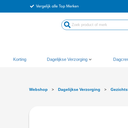
Ga
Vergelijk alle Top Merken
naar
de
inhoud
Korting
Dagelijkse Verzorging
Dagcre
Webshop
Dagelijkse Verzorging
Gezichts
>
>