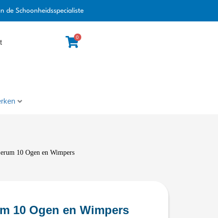
an de Schoonheidsspecialiste
0
t
rken
 Serum 10 Ogen en Wimpers
rum 10 Ogen en Wimpers