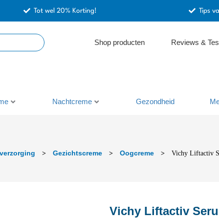
Tot wel 20% Korting!
Tips v
Shop producten
Reviews & Tes
me
Nachtcreme
Gezondheid
Me
verzorging
Gezichtscreme
Oogcreme
>
>
>
Vichy Liftactiv
Vichy Liftactiv Se