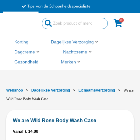
Ga
Tips van de Schoonheidsspecialiste
naar
de
0
inhoud
Korting
Dagelijkse Verzorging
Dagcreme
Nachtcreme
Gezondheid
Merken
Webshop
>
Dagelijkse Verzorging
>
Lichaamsverzorging
>
We are
Wild Rose Body Wash Case
We are Wild Rose Body Wash Case
Vanaf
€
14,00