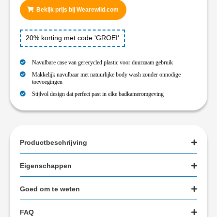
Bekijk prijs bij Wearewild.com
20% korting met code 'GROEI'
Navulbare case van gerecycled plastic voor duurzaam gebruik
Makkelijk navulbaar met natuurlijke body wash zonder onnodige
toevoegingen
Stijlvol design dat perfect past in elke badkameromgeving
Productbeschrijving
Eigenschappen
Goed om te weten
FAQ