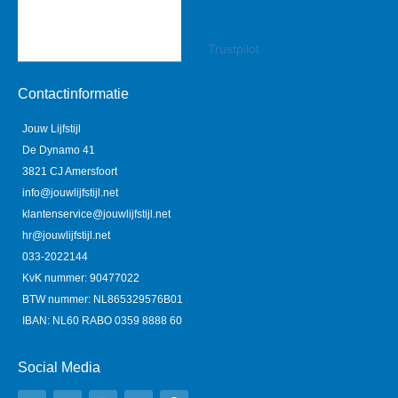
Trustpilot
Contactinformatie
Jouw Lijfstijl
De Dynamo 41
3821 CJ Amersfoort
info@jouwlijfstijl.net
klantenservice@jouwlijfstijl.net
hr@jouwlijfstijl.net
033-2022144
KvK nummer: 90477022
BTW nummer: NL865329576B01
IBAN: NL60 RABO 0359 8888 60
Social Media
Y
F
I
L
P
o
a
n
i
i