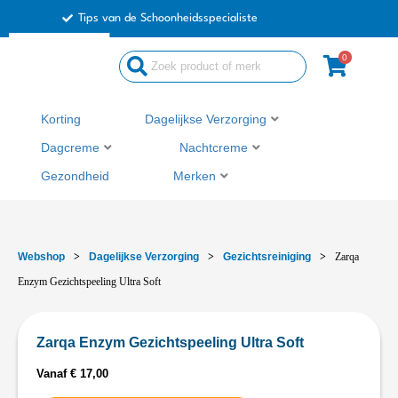
Ga
Tips van de Schoonheidsspecialiste
naar
de
0
inhoud
Korting
Dagelijkse Verzorging
Dagcreme
Nachtcreme
Gezondheid
Merken
Webshop
>
Dagelijkse Verzorging
>
Gezichtsreiniging
>
Zarqa
Enzym Gezichtspeeling Ultra Soft
Zarqa Enzym Gezichtspeeling Ultra Soft
Vanaf
€
17,00