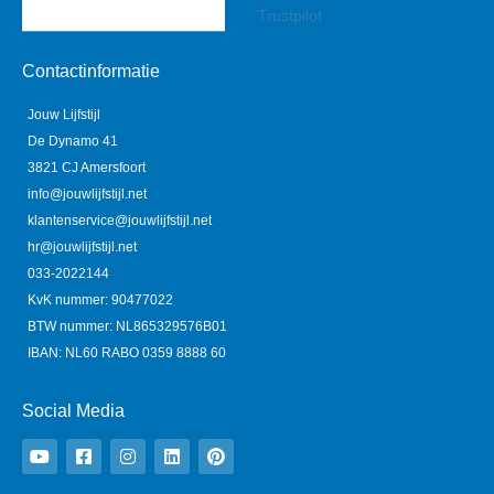
Trustpilot
Contactinformatie
Jouw Lijfstijl
De Dynamo 41
3821 CJ Amersfoort
info@jouwlijfstijl.net
klantenservice@jouwlijfstijl.net
hr@jouwlijfstijl.net
033-2022144
KvK nummer: 90477022
BTW nummer: NL865329576B01
IBAN: NL60 RABO 0359 8888 60
Social Media
Y
F
I
L
P
o
a
n
i
i
u
c
s
n
n
t
e
t
k
t