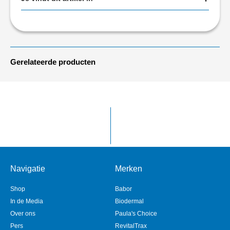
Gerelateerde producten
Navigatie
Merken
Shop
Babor
In de Media
Biodermal
Over ons
Paula's Choice
Pers
RevitalTrax