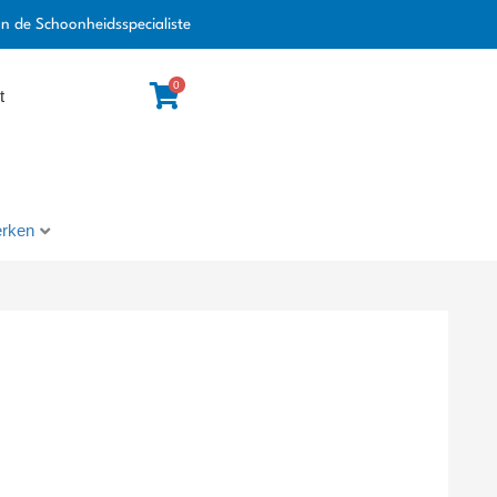
an de Schoonheidsspecialiste
0
t
rken