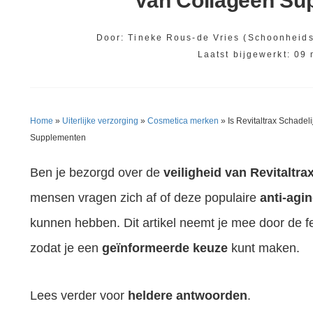
Van Collageen Su
Door:
Tineke Rous-de Vries (Schoonheids
Laatst bijgewerkt:
09 
Home
»
Uiterlijke verzorging
»
Cosmetica merken
»
Is Revitaltrax Schade
Supplementen
Ben je bezorgd over de
veiligheid van Revitaltr
mensen vragen zich af of deze populaire
anti-agi
kunnen hebben. Dit artikel neemt je mee door de f
zodat je een
geïnformeerde keuze
kunt maken.
Lees verder voor
heldere antwoorden
.