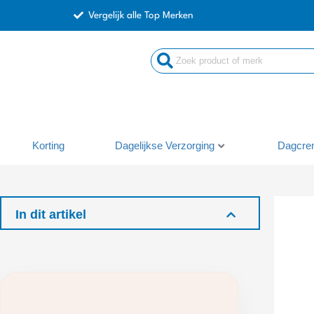
Ga
Vergelijk alle Top Merken
naar
de
Search
inhoud
...
Korting
Dagelijkse Verzorging
Dagcre
In dit artikel