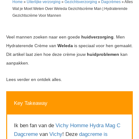
Home
»
Uiterlijke verzorging
»
Gezichtsverzorging
»
Dagcrèmes
»
Alles
Wat je Moet Weten Over Weleda Gezichtscrème Man | Hydraterende
Gezichtscrème Voor Mannen
Veel mannen zoeken naar een goede
huidverzorging
. Men
Hydraterende Crème van
Weleda
is speciaal voor hen gemaakt.
Dit artikel laat zien hoe deze crème jouw
huidproblemen
kan
aanpakken.
Lees verder en ontdek alles.
Key Takeaway
Ik ben fan van de
Vichy Homme Hydra Mag C
Dagcreme
van
Vichy
! Deze
dagcreme is