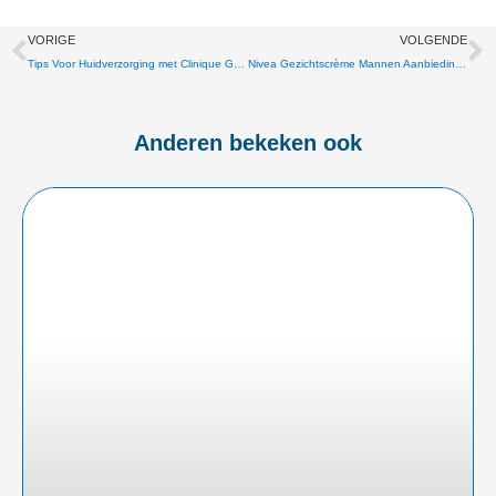
Vorige
V
VORIGE
VOLGENDE
Tips Voor Huidverzorging met Clinique Gezichtscrème Mannen
Nivea Gezichtscrème Mannen Aanbiedingen | Voordelige Gezichtsverzorging!
Anderen bekeken ook