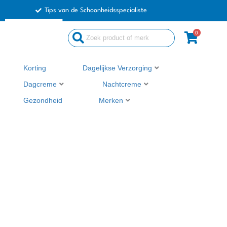
Ga
Tips van de Schoonheidsspecialiste
naar
de
0
Search
inhoud
...
Korting
Dagelijkse Verzorging
Dagcreme
Nachtcreme
Gezondheid
Merken