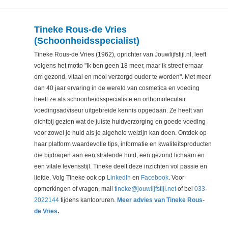
Tineke Rous-de Vries
(Schoonheidsspecialist)
Tineke Rous-de Vries (1962), oprichter van Jouwlijfstijl.nl, leeft
volgens het motto "Ik ben geen 18 meer, maar ik streef ernaar
om gezond, vitaal en mooi verzorgd ouder te worden". Met meer
dan 40 jaar ervaring in de wereld van cosmetica en voeding
heeft ze als schoonheidsspecialiste en orthomoleculair
voedingsadviseur uitgebreide kennis opgedaan. Ze heeft van
dichtbij gezien wat de juiste huidverzorging en goede voeding
voor zowel je huid als je algehele welzijn kan doen. Ontdek op
haar platform waardevolle tips, informatie en kwaliteitsproducten
die bijdragen aan een stralende huid, een gezond lichaam en
een vitale levensstijl. Tineke deelt deze inzichten vol passie en
liefde. Volg Tineke ook op
LinkedIn
en
Facebook
. Voor
opmerkingen of vragen, mail
tineke@jouwlijfstijl.net
of bel
033-
2022144
tijdens kantooruren.
Meer advies van Tineke Rous-
de Vries
.