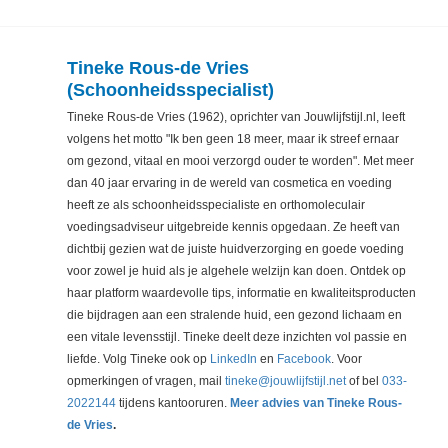
Tineke Rous-de Vries
(Schoonheidsspecialist)
Tineke Rous-de Vries (1962), oprichter van Jouwlijfstijl.nl, leeft
volgens het motto "Ik ben geen 18 meer, maar ik streef ernaar
om gezond, vitaal en mooi verzorgd ouder te worden". Met meer
dan 40 jaar ervaring in de wereld van cosmetica en voeding
heeft ze als schoonheidsspecialiste en orthomoleculair
voedingsadviseur uitgebreide kennis opgedaan. Ze heeft van
dichtbij gezien wat de juiste huidverzorging en goede voeding
voor zowel je huid als je algehele welzijn kan doen. Ontdek op
haar platform waardevolle tips, informatie en kwaliteitsproducten
die bijdragen aan een stralende huid, een gezond lichaam en
een vitale levensstijl. Tineke deelt deze inzichten vol passie en
liefde. Volg Tineke ook op
LinkedIn
en
Facebook
. Voor
opmerkingen of vragen, mail
tineke@jouwlijfstijl.net
of bel
033-
2022144
tijdens kantooruren.
Meer advies van Tineke Rous-
de Vries
.