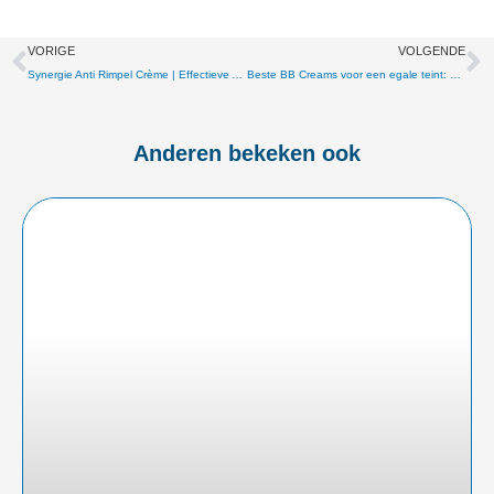
Vorige
V
VORIGE
VOLGENDE
Synergie Anti Rimpel Crème | Effectieve Anti-Rimpelcrème en het Verminderen van Rimpels
Beste BB Creams voor een egale teint: Ontdek de top biologische Inika bb cream opties in Nederland!
Anderen bekeken ook