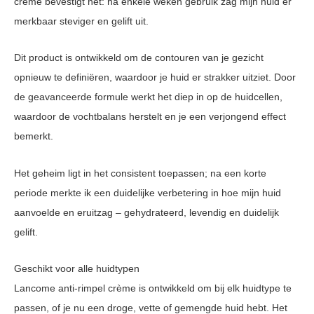
crème bevestigt het: na enkele weken gebruik zag mijn huid er
merkbaar steviger en gelift uit.
Dit product is ontwikkeld om de contouren van je gezicht
opnieuw te definiëren, waardoor je huid er strakker uitziet. Door
de geavanceerde formule werkt het diep in op de huidcellen,
waardoor de vochtbalans herstelt en je een verjongend effect
bemerkt.
Het geheim ligt in het consistent toepassen; na een korte
periode merkte ik een duidelijke verbetering in hoe mijn huid
aanvoelde en eruitzag – gehydrateerd, levendig en duidelijk
gelift.
Geschikt voor alle huidtypen
Lancome anti-rimpel crème is ontwikkeld om bij elk huidtype te
passen, of je nu een droge, vette of gemengde huid hebt. Het