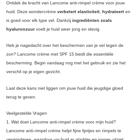
Ontdek de kracht van Lancome anti-rimpel crème voor jouw
huid. Deze wondercrème
verbetert elasticiteit
,
hydrateert
en
is goed voor elk type vel. Dankzij
ingrediënten zoals
hyaluronzuur
voelt je huid weer jong en stevig.
Heb je nagedacht over het beschermen van je vel tegen de
zon? Lancome crème met SPF 15 biedt die essentiële
bescherming. Begin vandaag nog met het gebruik en zie het
verschil op je eigen gezicht.
Laat deze kans niet liggen om jouw huid die jeugdige gloed
terug te geven.
Veelgestelde Vragen
1. Wat doet Lancome anti-rimpel crème voor mijn huid?
Lancome anti-rimpel crème helpt fijne lijntjes en rimpels te
verminderen, waardoor uw huid er gladder en jonger uitziet.