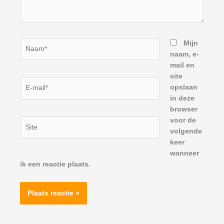
Naam*
Mijn
naam, e-
mail en
site
E-
opslaan
mail*
in deze
browser
voor de
Site
volgende
keer
wanneer
ik een reactie plaats.