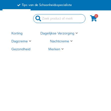
Ga
Tips van de Schoonheidsspecialiste
naar
de
0
Search
inhoud
...
Korting
Dagelijkse Verzorging
Dagcreme
Nachtcreme
Gezondheid
Merken