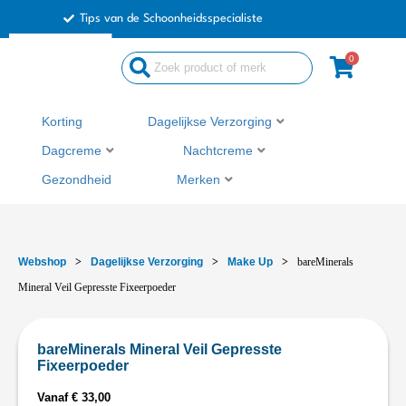
Ga
Tips van de Schoonheidsspecialiste
naar
de
0
inhoud
Korting
Dagelijkse Verzorging
Dagcreme
Nachtcreme
Gezondheid
Merken
Webshop
>
Dagelijkse Verzorging
>
Make Up
>
bareMinerals
Mineral Veil Gepresste Fixeerpoeder
bareMinerals Mineral Veil Gepresste
Fixeerpoeder
Vanaf
€
33,00