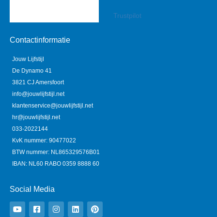
Trustpilot
Contactinformatie
Jouw Lijfstijl
De Dynamo 41
3821 CJ Amersfoort
info@jouwlijfstijl.net
klantenservice@jouwlijfstijl.net
hr@jouwlijfstijl.net
033-2022144
KvK nummer: 90477022
BTW nummer: NL865329576B01
IBAN: NL60 RABO 0359 8888 60
Social Media
Y
F
I
L
P
o
a
n
i
i
u
c
s
n
n