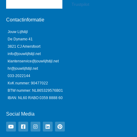
Trustpilot
Contactinformatie
Jouw Lijfstijl
De Dynamo 41
3821 CJ Amersfoort
info@jouwlijfstijl.net
klantenservice@jouwlijfstijl.net
hr@jouwlijfstijl.net
033-2022144
KvK nummer: 90477022
BTW nummer: NL865329576B01
IBAN: NL60 RABO 0359 8888 60
Social Media
Y
F
I
L
P
o
a
n
i
i
u
c
s
n
n
t
e
t
k
t