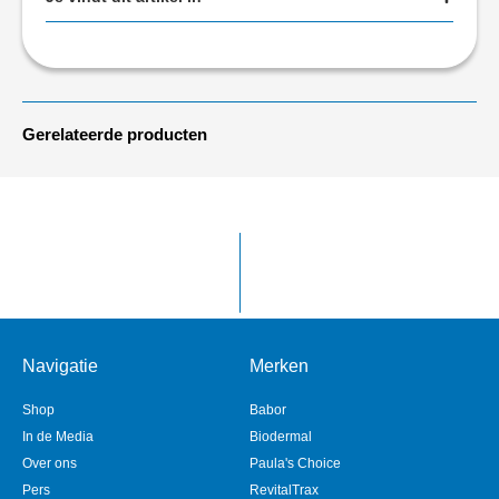
Gerelateerde producten
Navigatie
Merken
Shop
Babor
In de Media
Biodermal
Over ons
Paula's Choice
Pers
RevitalTrax