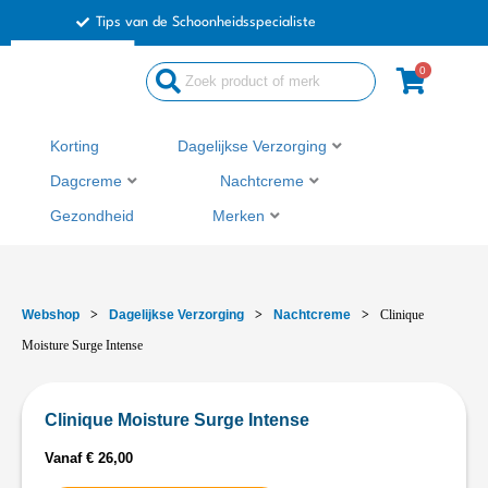
Ga
Tips van de Schoonheidsspecialiste
naar
de
0
inhoud
Korting
Dagelijkse Verzorging
Dagcreme
Nachtcreme
Gezondheid
Merken
Webshop
>
Dagelijkse Verzorging
>
Nachtcreme
>
Clinique
Moisture Surge Intense
Clinique Moisture Surge Intense
Vanaf
€
26,00