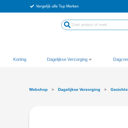
Ga
Vergelijk alle Top Merken
naar
de
inhoud
Korting
Dagelijkse Verzorging
Dagcre
Webshop
Dagelijkse Verzorging
Gezichts
>
>