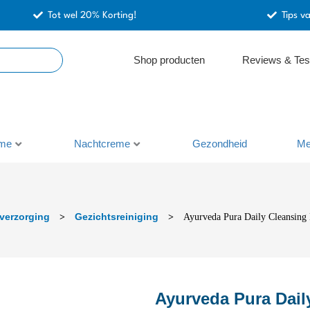
Tot wel 20% Korting!
Tips v
Shop producten
Reviews & Tes
me
Nachtcreme
Gezondheid
Me
verzorging
Gezichtsreiniging
>
>
Ayurveda Pura Daily Cleansing
Ayurveda Pura Dail