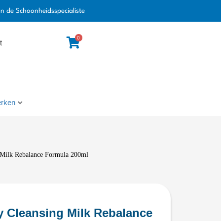
an de Schoonheidsspecialiste
0
t
rken
 Milk Rebalance Formula 200ml
y Cleansing Milk Rebalance