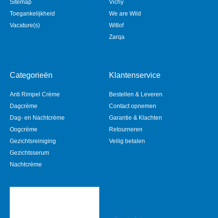
Sitemap
Vichy
Toegankelijkheid
We are Wild
Vacature(s)
Witlof
Zarqa
Categorieën
Klantenservice
Anti Rimpel Crème
Bestellen & Leveren
Dagcrème
Contact opnemen
Dag- en Nachtcrème
Garantie & Klachten
Oogcrème
Retourneren
Gezichtsreiniging
Veilig betalen
Gezichtsserum
Nachtcrème