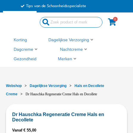
Ga
Tips van de Schoonheidsspecialiste
naar
de
0
inhoud
Korting
Dagelijkse Verzorging
Dagcreme
Nachtcreme
Gezondheid
Merken
Webshop
>
Dagelijkse Verzorging
>
Hals en Decollete
Creme
>
Dr Hauschka Regeneratie Creme Hals en Decollete
Dr Hauschka Regeneratie Creme Hals en
Decollete
Vanaf
€
55,00