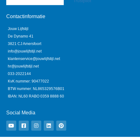
Trustpilot
Contactinformatie
Jouw Lijfstijl
De Dynamo 41
3821 CJ Amersfoort
info@jouwlijfstijl.net
klantenservice@jouwlijfstijl.net
hr@jouwlijfstijl.net
033-2022144
KvK nummer: 90477022
BTW nummer: NL865329576B01
IBAN: NL60 RABO 0359 8888 60
Social Media
Y
F
I
L
P
o
a
n
i
i
u
c
s
n
n
t
e
t
k
t
u
b
a
e
e