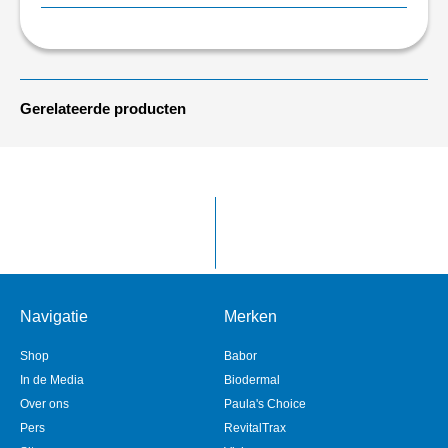
Gerelateerde producten
Navigatie
Merken
Shop
Babor
In de Media
Biodermal
Over ons
Paula's Choice
Pers
RevitalTrax