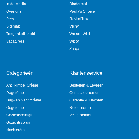
In de Media
Biodermal
Over ons
Paula's Choice
Pers
RevitalTrax
Sitemap
Vichy
Toegankelijkheid
We are Wild
Vacature(s)
Witlof
Zarqa
Categorieën
Klantenservice
Anti Rimpel Crème
Bestellen & Leveren
Dagcrème
Contact opnemen
Dag- en Nachtcrème
Garantie & Klachten
Oogcrème
Retourneren
Gezichtsreiniging
Veilig betalen
Gezichtsserum
Nachtcrème