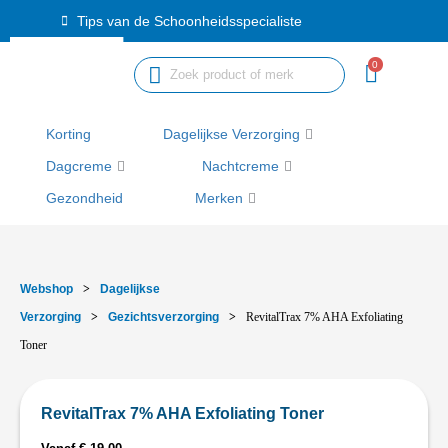
Ga
Tips van de Schoonheidsspecialiste
naar
de
0
inhoud
Korting
Dagelijkse Verzorging
Dagcreme
Nachtcreme
Gezondheid
Merken
Webshop
>
Dagelijkse
Verzorging
>
Gezichtsverzorging
>
RevitalTrax 7% AHA Exfoliating
Toner
RevitalTrax 7% AHA Exfoliating Toner