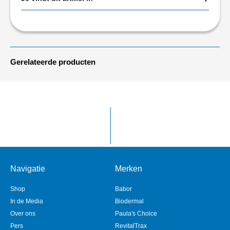
Gerelateerde producten
Navigatie
Merken
Shop
Babor
In de Media
Biodermal
Over ons
Paula's Choice
Pers
RevitalTrax