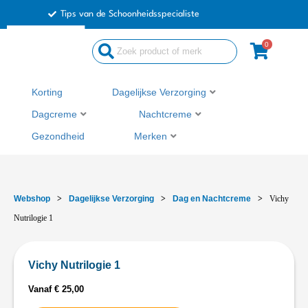
Ga
Tips van de Schoonheidsspecialiste
naar
de
0
inhoud
Korting
Dagelijkse Verzorging
Dagcreme
Nachtcreme
Gezondheid
Merken
Webshop
>
Dagelijkse Verzorging
>
Dag en Nachtcreme
>
Vichy
Nutrilogie 1
Vichy Nutrilogie 1
Vanaf
€
25,00