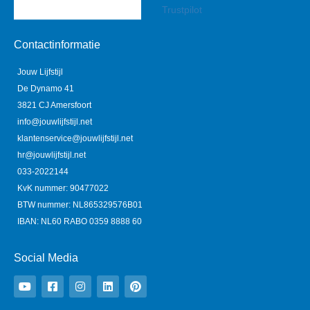
Trustpilot
Contactinformatie
Jouw Lijfstijl
De Dynamo 41
3821 CJ Amersfoort
info@jouwlijfstijl.net
klantenservice@jouwlijfstijl.net
hr@jouwlijfstijl.net
033-2022144
KvK nummer: 90477022
BTW nummer: NL865329576B01
IBAN: NL60 RABO 0359 8888 60
Social Media
Y
F
I
L
P
o
a
n
i
i
u
c
s
n
n
t
e
t
k
t