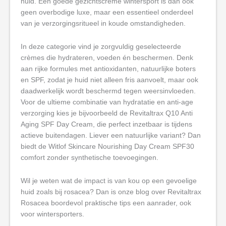
huid. Een goede gezichtscreme wintersport is dan ook
geen overbodige luxe, maar een essentieel onderdeel
van je verzorgingsritueel in koude omstandigheden.
In deze categorie vind je zorgvuldig geselecteerde
crèmes die hydrateren, voeden én beschermen. Denk
aan rijke formules met antioxidanten, natuurlijke boters
en SPF, zodat je huid niet alleen fris aanvoelt, maar ook
daadwerkelijk wordt beschermd tegen weersinvloeden.
Voor de ultieme combinatie van hydratatie en anti-age
verzorging kies je bijvoorbeeld de Revitaltrax Q10 Anti
Aging SPF Day Cream, die perfect inzetbaar is tijdens
actieve buitendagen. Liever een natuurlijke variant? Dan
biedt de Witlof Skincare Nourishing Day Cream SPF30
comfort zonder synthetische toevoegingen.
Wil je weten wat de impact is van kou op een gevoelige
huid zoals bij rosacea? Dan is onze blog over Revitaltrax
Rosacea boordevol praktische tips een aanrader, ook
voor wintersporters.