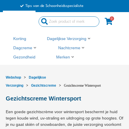
Ga
Tips van de Schoonheidsspecialiste
naar
de
0
Search
inhoud
...
Korting
Dagelijkse Verzorging
Dagcreme
Nachtcreme
Gezondheid
Merken
Webshop
>
Dagelijkse
Verzorging
>
Gezichtscreme
>
Gezichtscreme Wintersport
Gezichtscreme Wintersport
Een goede gezichtscrème voor wintersport beschermt je huid
tegen koude wind, uv-straling en uitdroging op grote hoogtes. Of
je nu gaat skiën of snowboarden, de juiste verzorging voorkomt