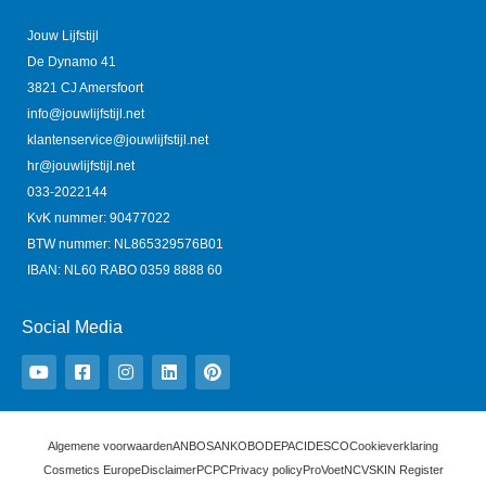
Jouw Lijfstijl
De Dynamo 41
3821 CJ Amersfoort
info@jouwlijfstijl.net
klantenservice@jouwlijfstijl.net
hr@jouwlijfstijl.net
033-2022144
KvK nummer: 90477022
BTW nummer: NL865329576B01
IBAN: NL60 RABO 0359 8888 60
Social Media
Y
F
I
L
P
o
a
n
i
i
u
c
s
n
n
t
e
t
k
t
u
b
a
e
e
b
o
g
d
r
e
o
r
i
e
Algemene voorwaarden
ANBOS
ANKO
BODEPA
CIDESCO
Cookieverklaring
k
a
n
s
Cosmetics Europe
Disclaimer
PCPC
Privacy policy
ProVoet
NCV
SKIN Register
-
m
t