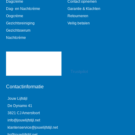
Dagcrème
Contact opnemen
Dag- en Nachtcrème
Garantie & Klachten
Oogcrème
Retourneren
Gezichtsreiniging
Veilig betalen
Gezichtsserum
Nachtcrème
Trustpilot
Contactinformatie
Jouw Lijfstijl
De Dynamo 41
3821 CJ Amersfoort
info@jouwlijfstijl.net
klantenservice@jouwlijfstijl.net
hr@jouwlijfstijl.net