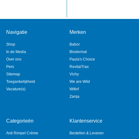
Navigatie
Merken
Shop
Babor
In de Media
Biodermal
Over ons
Paula's Choice
Pers
RevitalTrax
Sitemap
Vichy
Toegankelijkheid
We are Wild
Vacature(s)
Witlof
Zarqa
Categorieën
Klantenservice
Anti Rimpel Crème
Bestellen & Leveren