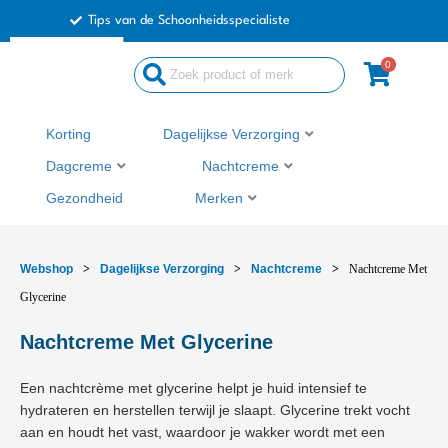
Ga
Tips van de Schoonheidsspecialiste
naar
de
0
Search
inhoud
...
Korting
Dagelijkse Verzorging
Dagcreme
Nachtcreme
Gezondheid
Merken
Webshop
>
Dagelijkse Verzorging
>
Nachtcreme
>
Nachtcreme Met
Glycerine
Nachtcreme Met Glycerine
Een nachtcrème met glycerine helpt je huid intensief te
hydrateren en herstellen terwijl je slaapt. Glycerine trekt vocht
aan en houdt het vast, waardoor je wakker wordt met een