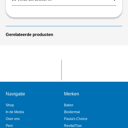
Gerelateerde producten
Navigatie
Merken
Shop
Babor
In de Media
Biodermal
Over ons
Paula's Choice
Pers
RevitalTrax