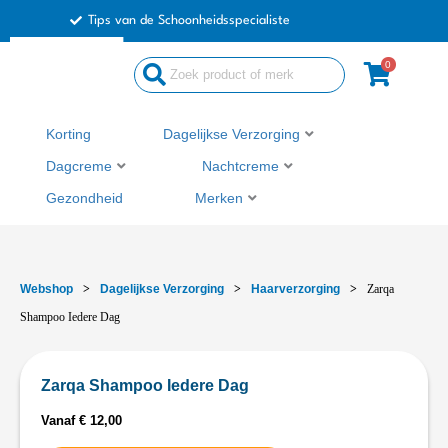
Ga
Tips van de Schoonheidsspecialiste
naar
de
0
inhoud
Korting
Dagelijkse Verzorging
Dagcreme
Nachtcreme
Gezondheid
Merken
Webshop
>
Dagelijkse Verzorging
>
Haarverzorging
>
Zarqa
Shampoo Iedere Dag
Zarqa Shampoo Iedere Dag
Vanaf
€
12,00