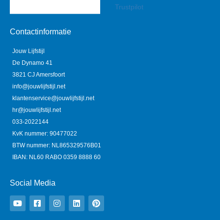
Trustpilot
Contactinformatie
Jouw Lijfstijl
De Dynamo 41
3821 CJ Amersfoort
info@jouwlijfstijl.net
klantenservice@jouwlijfstijl.net
hr@jouwlijfstijl.net
033-2022144
KvK nummer: 90477022
BTW nummer: NL865329576B01
IBAN: NL60 RABO 0359 8888 60
Social Media
Y
F
I
L
P
o
a
n
i
i
u
c
s
n
n
t
e
t
k
t