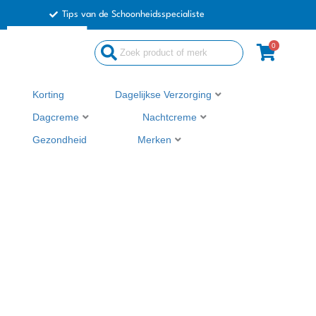
Ga
Tips van de Schoonheidsspecialiste
naar
de
0
Search
inhoud
...
Korting
Dagelijkse Verzorging
Dagcreme
Nachtcreme
Gezondheid
Merken