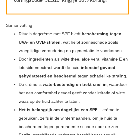
kortingscode ‘JLS10‘ krijg je 10% korting!
Samenvatting
Rituals dagcrème met SPF biedt
bescherming tegen
UVA- en UVB-stralen
, wat helpt zonneschade zoals
vroegtijdige veroudering en pigmentatie te voorkomen.
Door ingrediënten als witte thee, aloë vera, vitamine E en
lotusbloemextract wordt de huid
intensief gevoed,
gehydrateerd en beschermd
tegen schadelijke straling.
De crème is
waterbestendig en trekt snel in
, waardoor
het een comfortabel gevoel geeft zonder irritatie of witte
waas op de huid achter te laten.
Het is belangrijk om dagelijks een SPF
– crème te
gebruiken, zelfs in de wintermaanden, om je huid te
beschermen tegen permanente schade door de zon.
Er zijn verschillende varianten beschikbaar voor elk