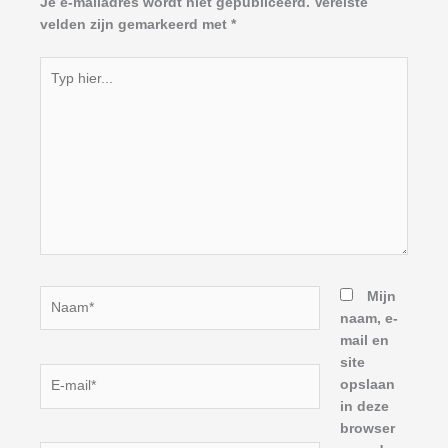
Je e-mailadres wordt niet gepubliceerd.
Vereiste
velden zijn gemarkeerd met
*
Typ
hier...
Naam*
Mijn
naam, e-
mail en
site
E-
opslaan
mail*
in deze
browser