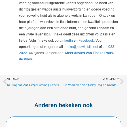
voedingsadviseur uitgebreide kennis opgedaan. Ze heeft van
dichtbij gezien wat de juiste huidverzorging en goede voeding
voor zowel je huid als je algehele welzijn kan doen. Ontdek op
haar platform waardevolle tips, informatie en kwaliteitsproducten
die bijdragen aan een stralende huid, een gezond lichaam en
een vitale levensstijl. Tineke deelt deze inzichten vol passie en
liefde. Volg Tineke ook op
LinkedIn
en
Facebook
. Voor
opmerkingen of vragen, mail
tineke@jouwlijfstijl.net
of bel
033-
2022144
tijdens kantooruren.
Meer advies van Tineke Rous-
de Vries
.
Vorige
V
VORIGE
VOLGENDE
Neutrogena Anti Rimpel Crème | Effectieve Oplossing Voor een Jeugdige Huid
De Voordelen Van Sisley Dag en Nachtcrème Voor een Stralende Huid
Anderen bekeken ook