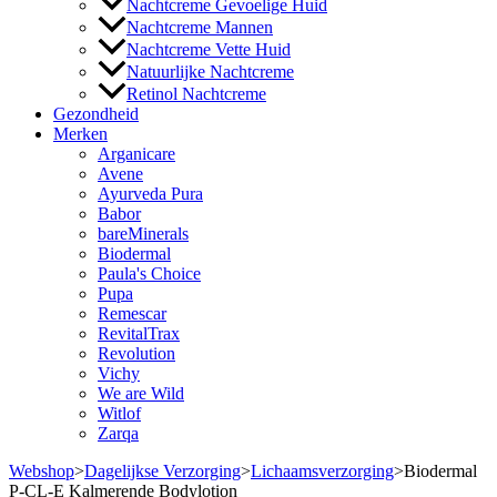
Nachtcreme Gevoelige Huid
Nachtcreme Mannen
Nachtcreme Vette Huid
Natuurlijke Nachtcreme
Retinol Nachtcreme
Gezondheid
Merken
Arganicare
Avene
Ayurveda Pura
Babor
bareMinerals
Biodermal
Paula's Choice
Pupa
Remescar
RevitalTrax
Revolution
Vichy
We are Wild
Witlof
Zarqa
Webshop
>
Dagelijkse Verzorging
>
Lichaamsverzorging
>
Biodermal
P-CL-E Kalmerende Bodylotion