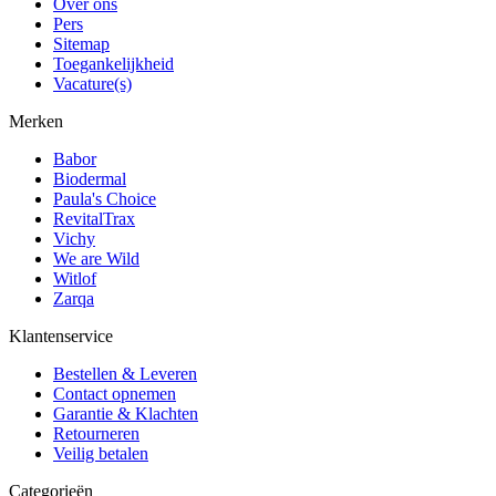
Over ons
Pers
Sitemap
Toegankelijkheid
Vacature(s)
Merken
Babor
Biodermal
Paula's Choice
RevitalTrax
Vichy
We are Wild
Witlof
Zarqa
Klantenservice
Bestellen & Leveren
Contact opnemen
Garantie & Klachten
Retourneren
Veilig betalen
Categorieën